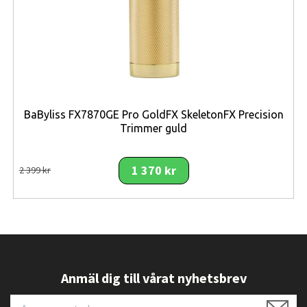
Design och innovation
Oavsett om det handlar om produktdesign eller
laboratorieutvecklade materialtillsatser,
innoverar vi alltid våra produkter.
Allmänna funktioner i korthet:
Multidrop-skydd - Våra fodral har utvecklats av
BaByliss FX7870GE Pro GoldFX SkeletonFX Precision
våra egna forskare och testats av oberoende
Trimmer guld
experter och är redo för allt som världen utsätter
dem för.
1 370 kr
2 399 kr
Innovativa material - FlexShock™ är mer
motståndskraftigt än något annat material för
mobilskal och absorberar stötar så att din enhet
inte behöver göra det.
Alltid perfekt passform - Tech21 är en av få
tillverkare av skal som arbetar direkt med de
Anmäl dig till vårat nyhetsbrev
ledande tillverkarna för att säkerställa att alla
skal har perfekt passform och inte blockerar