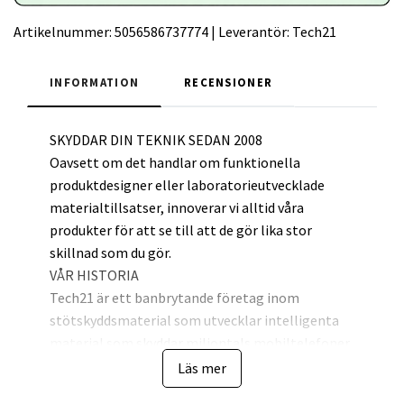
Artikelnummer:
5056586737774
|
Leverantör:
Tech21
INFORMATION
RECENSIONER
SKYDDAR DIN TEKNIK SEDAN 2008
Oavsett om det handlar om funktionella
produktdesigner eller laboratorieutvecklade
materialtillsatser, innoverar vi alltid våra
produkter för att se till att de gör lika stor
skillnad som du gör.
VÅR HISTORIA
Tech21 är ett banbrytande företag inom
stötskyddsmaterial som utvecklar intelligenta
material som skyddar miljontals mobiltelefoner,
din teknik, vår planet och dig.
Läs mer
Teknik, innovation och vetenskaplig testning är