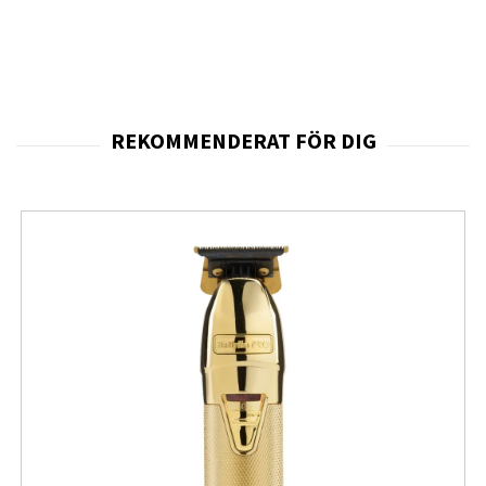
nyckelelement som tillsammans gör Tech21:s
stötskyddsprodukter till de mest ackrediterade,
pålitliga och vetenskapligt bevisade som finns
på marknaden.
VAD VI STÅR FÖR
Skydd mot stötar
Banbrytande teknik för stötskydd som skyddar
dina enheter som ingen annan.
Militär testning
Vårt FlexShock™-material och vår teknik för
stötskydd är välkända i hela branschen tack vare
åratal av hängiven utveckling, testning och
innovation, så det var ett logiskt nästa steg att
gå in på den militära standardarenan.
Hållbarhet
Från återvunna material till intelligenta
biotekniska formler skyddar vi din teknik och vår
planet.