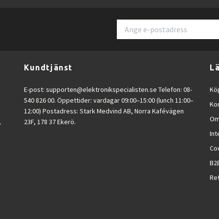
Kundtjänst
L
E-post:
supporten@elektronikspecialisten.se
Telefon: 08-
Köp
540 826 00. Öppettider: vardagar 09:00–15:00 (lunch 11:00–
Ko
12:00) Postadress: Stark Medvind AB, Norra Kafévägen
Om
,
23F, 178 37 Ekerö.
Int
Co
B2
Ret