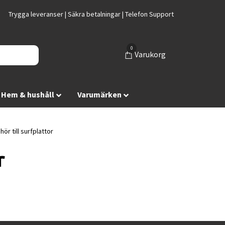
Trygga leveranser | Säkra betalningar | Telefon Support
0
Varukorg
Hem & hushåll
Varumärken
hör till surfplattor
r