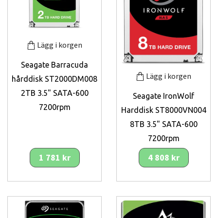
Lägg i korgen
Seagate Barracuda
Lägg i korgen
hårddisk ST2000DM008
2TB 3.5" SATA-600
Seagate IronWolf
7200rpm
Harddisk ST8000VN004
8TB 3.5" SATA-600
7200rpm
1 781 kr
4 808 kr