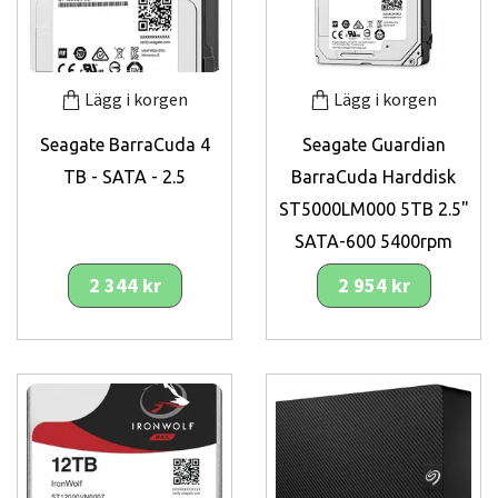
Lägg i korgen
Lägg i korgen
Seagate BarraCuda 4
Seagate Guardian
TB - SATA - 2.5
BarraCuda Harddisk
ST5000LM000 5TB 2.5"
SATA-600 5400rpm
2 344 kr
2 954 kr