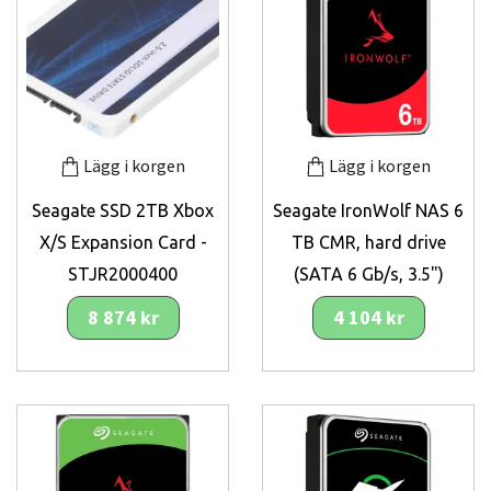
Lägg i korgen
Lägg i korgen
Seagate SSD 2TB Xbox
Seagate IronWolf NAS 6
X/S Expansion Card -
TB CMR, hard drive
STJR2000400
(SATA 6 Gb/s, 3.5")
8 874 kr
4 104 kr