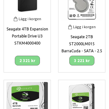
Lägg i korgen
Lägg i korgen
Seagate 4TB Expansion
Portable Drive U3
Seagate 2TB
STKM4000400
ST2000LM015
BarraCuda - SATA - 2.5
2 321 kr
3 221 kr