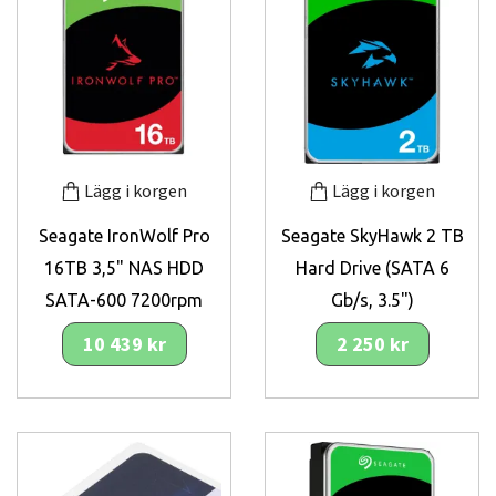
Lägg i korgen
Lägg i korgen
Seagate IronWolf Pro
Seagate SkyHawk 2 TB
16TB 3,5" NAS HDD
Hard Drive (SATA 6
SATA-600 7200rpm
Gb/s, 3.5")
10 439 kr
2 250 kr