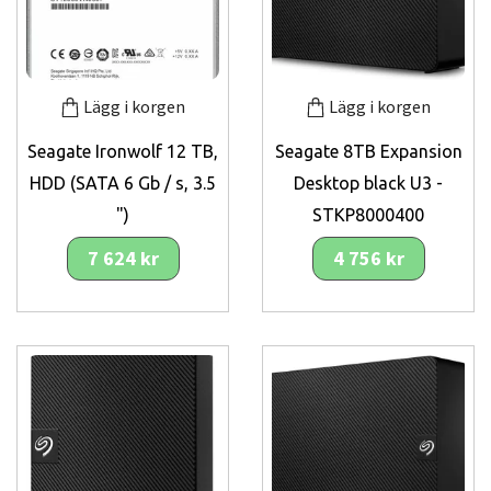
Lägg i korgen
Lägg i korgen
Seagate Ironwolf 12 TB,
Seagate 8TB Expansion
HDD (SATA 6 Gb / s, 3.5
Desktop black U3 -
")
STKP8000400
7 624 kr
4 756 kr