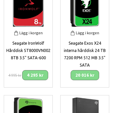
Lägg i korgen
Lägg i korgen
Seagate IronWolf
Seagate Exos X24
Hårddisk ST8000VN002
interna hårddisk 24 TB
8TB 3.5" SATA-600
7200 RPM 512 MB 3.5"
SATA
4 295 kr
20 016 kr
4 995 kr