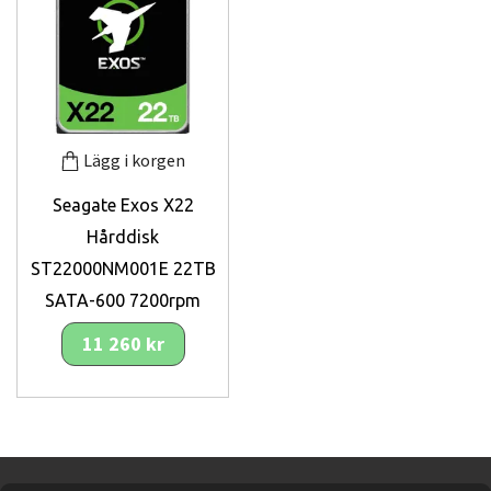
Lägg i korgen
Seagate Exos X22
Hårddisk
ST22000NM001E 22TB
SATA-600 7200rpm
11 260 kr