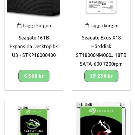
Lägg i korgen
Lägg i korgen
Seagate 16TB
Seagate Exos X18
Expansion Desktop bk
Hårddisk
U3 - STKP16000400
ST18000NM000J 18TB
SATA-600 7200rpm
6 568 kr
15 254 kr