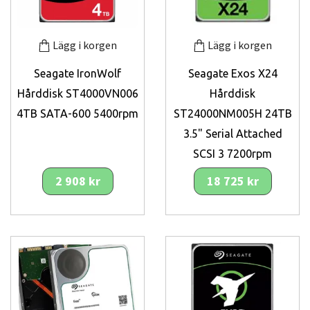
Lägg i korgen
Lägg i korgen
Seagate IronWolf
Seagate Exos X24
Hårddisk ST4000VN006
Hårddisk
4TB SATA-600 5400rpm
ST24000NM005H 24TB
3.5" Serial Attached
SCSI 3 7200rpm
2 908 kr
18 725 kr