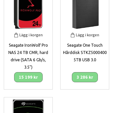
Lägg i korgen
Lägg i korgen
Seagate IronWolf Pro
Seagate One Touch
NAS 24 TB CMR, hard
Hårddisk STKZ5000400
drive (SATA 6 Gb/s,
5TB USB 3.0
3.5")
15 199 kr
3 286 kr