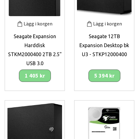
Lägg i korgen
Lägg i korgen
Seagate Expansion
Seagate 12TB
Harddisk
Expansion Desktop bk
STKM2000400 2TB 2.5"
U3 - STKP12000400
USB 3.0
1 405 kr
5 394 kr