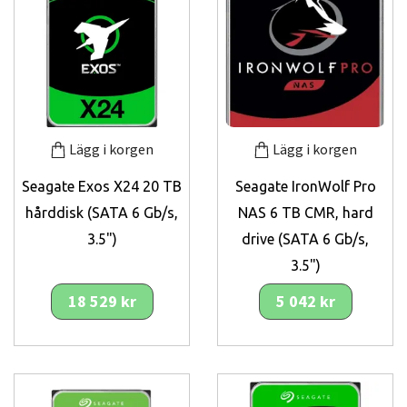
Lägg i korgen
Lägg i korgen
Seagate Exos X24 20 TB
Seagate IronWolf Pro
hårddisk (SATA 6 Gb/s,
NAS 6 TB CMR, hard
3.5")
drive (SATA 6 Gb/s,
3.5")
18 529 kr
5 042 kr