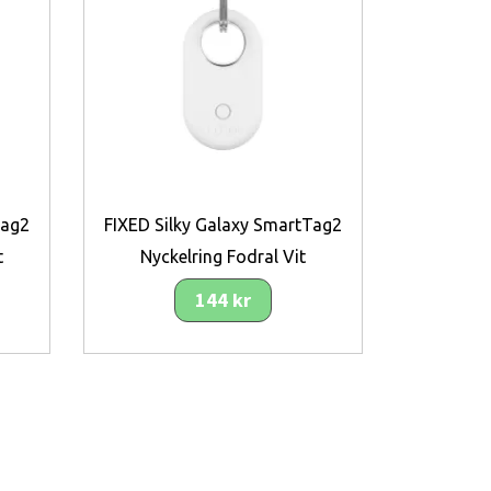
Tag2
FIXED Silky Galaxy SmartTag2
t
Nyckelring Fodral Vit
144 kr