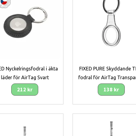
ED Nyckelringsfodral i äkta
FIXED PURE Skyddande T
läder för AirTag Svart
fodral för AirTag Transpa
212 kr
138 kr