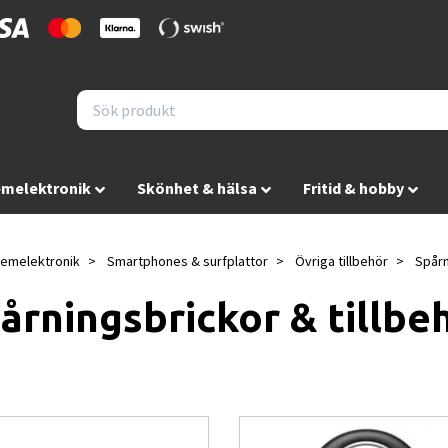
melektronik
Skönhet & hälsa
Fritid & hobby
emelektronik
Smartphones & surfplattor
Övriga tillbehör
Spårn
årningsbrickor & tillbe