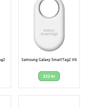
ag2
Samsung Galaxy SmartTag2 Vit
222 kr