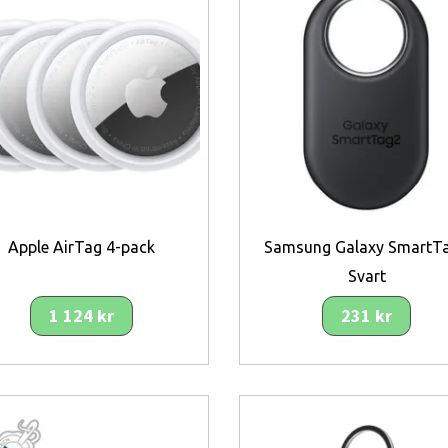
Apple AirTag 4-pack
Samsung Galaxy SmartT
Svart
1 124 kr
231 kr