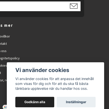
äs mer
villkor
ntakt
 oss
egritetspolicy
okies
Vi använder cookies
B
Vi använder cookies för att anpassa det innehåll
ur, reklamation och RMA
som visas för dig och för att du ska få bästa
tänkbara upplevelse när du handlar hos oss.
Godkänn alla
Inställningar