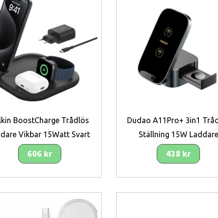
lkin BoostCharge Trådlös
Dudao A11Pro+ 3in1 Trå
ddare Vikbar 15Watt Svart
Ställning 15W Laddar
606 kr
438 kr