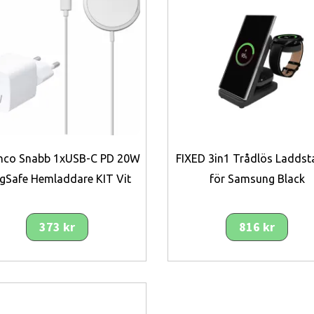
nco Snabb 1xUSB-C PD 20W
FIXED 3in1 Trådlös Laddst
gSafe Hemladdare KIT Vit
för Samsung Black
373 kr
816 kr