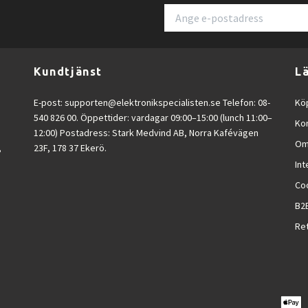
Kundtjänst
L
E-post:
supporten@elektronikspecialisten.se
Telefon: 08-
Köp
540 826 00. Öppettider: vardagar 09:00–15:00 (lunch 11:00–
Ko
12:00) Postadress: Stark Medvind AB, Norra Kafévägen
Om
,
23F, 178 37 Ekerö.
Int
Co
B2
Ret