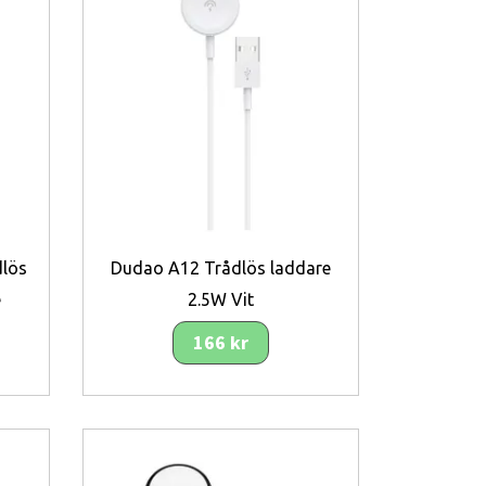
dlös
Dudao A12 Trådlös laddare
e
2.5W Vit
166 kr