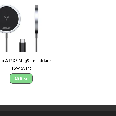
ao A12XS MagSafe laddare
15W Svart
196 kr