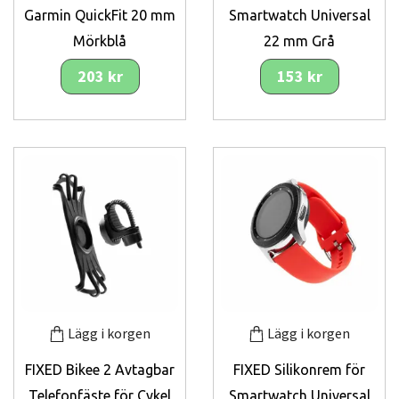
Garmin QuickFit 20 mm
Smartwatch Universal
Mörkblå
22 mm Grå
203 kr
153 kr
Lägg i korgen
Lägg i korgen
FIXED Bikee 2 Avtagbar
FIXED Silikonrem för
Telefonfäste för Cykel
Smartwatch Universal