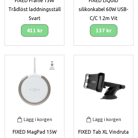
FIXED Frame 15W
FIXED LIQUID
Trådlöst laddningsställ
silikonkabel 60W USB-
Svart
C/C 1.2m Vit
411 kr
137 kr
Lägg i korgen
Lägg i korgen
FIXED MagPad 15W
FIXED Tab XL Vindruta