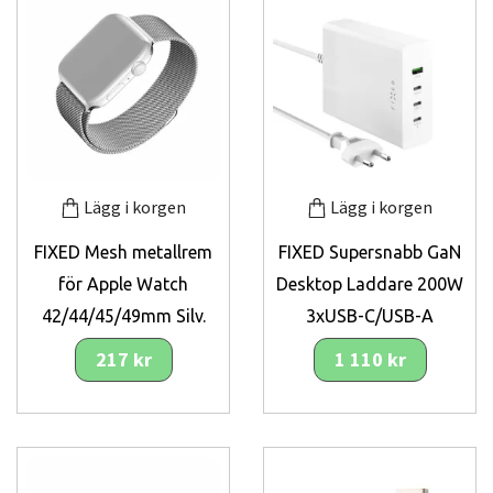
Lägg i korgen
Lägg i korgen
FIXED Mesh metallrem
FIXED Supersnabb GaN
för Apple Watch
Desktop Laddare 200W
42/44/45/49mm Silv.
3xUSB-C/USB-A
217 kr
1 110 kr