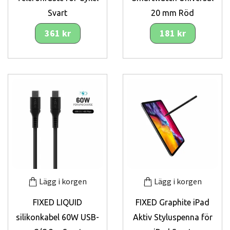
Svart
20 mm Röd
361 kr
181 kr
Lägg i korgen
Lägg i korgen
FIXED LIQUID
FIXED Graphite iPad
silikonkabel 60W USB-
Aktiv Styluspenna för