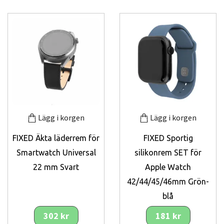
Lägg i korgen
Lägg i korgen
FIXED Äkta läderrem för
FIXED Sportig
Smartwatch Universal
silikonrem SET för
22 mm Svart
Apple Watch
42/44/45/46mm Grön-
blå
302 kr
181 kr