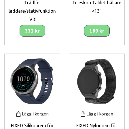
Trådlös
Teleskop Tabletthållare
laddare/stativfunktion
<13"
Vit
332 kr
189 kr
Lägg i korgen
Lägg i korgen
FIXED Silikonrem för
FIXED Nylonrem för