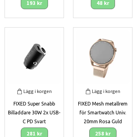
193 kr
48 kr
Lägg i korgen
Lägg i korgen
FIXED Super Snabb
FIXED Mesh metallrem
Billaddare 30W 2x USB-
för Smartwatch Univ.
C PD Svart
20mm Rosa Guld
281 kr
258 kr