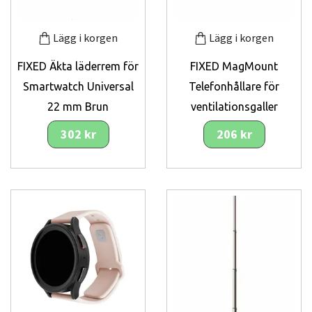
Lägg i korgen
Lägg i korgen
FIXED Äkta läderrem för
FIXED MagMount
Smartwatch Universal
Telefonhållare för
22 mm Brun
ventilationsgaller
302 kr
206 kr