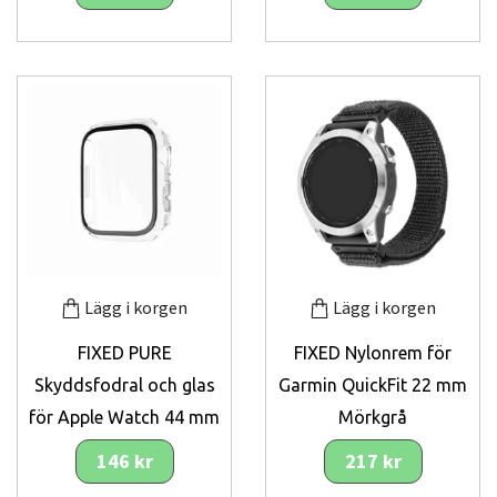
Lägg i korgen
Lägg i korgen
FIXED PURE
FIXED Nylonrem för
Skyddsfodral och glas
Garmin QuickFit 22 mm
för Apple Watch 44 mm
Mörkgrå
146 kr
217 kr