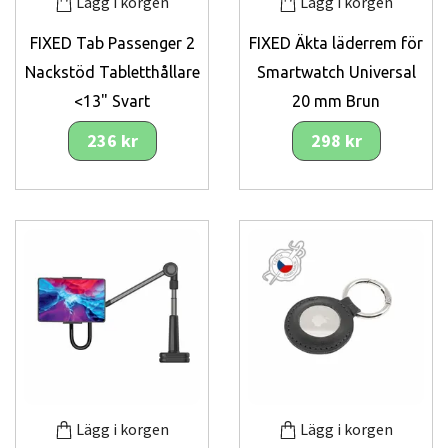
Lägg i korgen
Lägg i korgen
FIXED Tab Passenger 2
FIXED Äkta läderrem för
Nackstöd Tabletthållare
Smartwatch Universal
<13" Svart
20 mm Brun
236 kr
298 kr
Lägg i korgen
Lägg i korgen