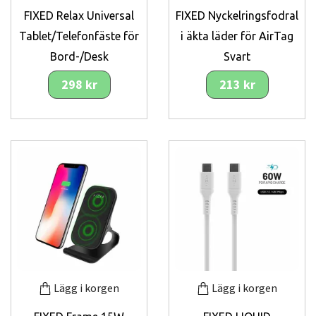
FIXED Relax Universal
FIXED Nyckelringsfodral
Tablet/Telefonfäste för
i äkta läder för AirTag
Bord-/Desk
Svart
298 kr
213 kr
Lägg i korgen
Lägg i korgen