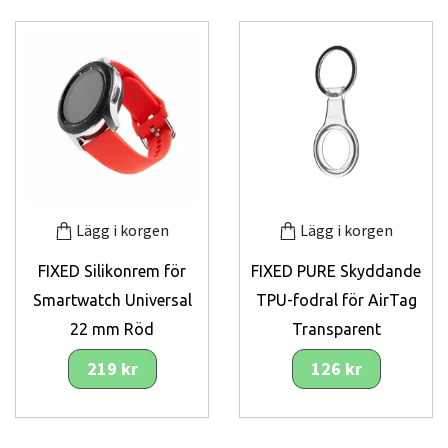
Lägg i korgen
Lägg i korgen
FIXED Silikonrem för
FIXED PURE Skyddande
Smartwatch Universal
TPU-fodral för AirTag
22 mm Röd
Transparent
219 kr
126 kr