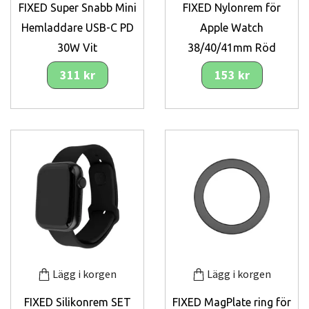
FIXED Super Snabb Mini
FIXED Nylonrem för
Hemladdare USB-C PD
Apple Watch
30W Vit
38/40/41mm Röd
311 kr
153 kr
Lägg i korgen
Lägg i korgen
FIXED Silikonrem SET
FIXED MagPlate ring för