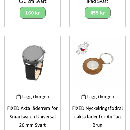
C/C 2m Svart
iPad Svart
160 kr
455 kr
Lägg i korgen
Lägg i korgen
FIXED Äkta läderrem för
FIXED Nyckelringsfodral
Smartwatch Universal
i äkta läder för AirTag
20 mm Svart
Brun