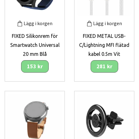
Lägg i korgen
Lägg i korgen
FIXED Silikonrem för
FIXED METAL USB-
Smartwatch Universal
C/Lightning MFI flätad
20 mm Blå
kabel 0.5m Vit
153 kr
281 kr