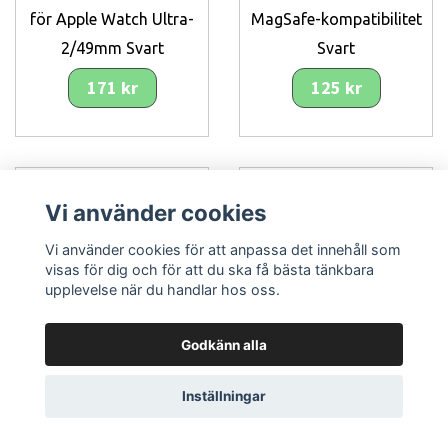
för Apple Watch Ultra-
MagSafe-kompatibilitet
2/49mm Svart
Svart
171 kr
125 kr
Vi använder cookies
Vi använder cookies för att anpassa det innehåll som
visas för dig och för att du ska få bästa tänkbara
upplevelse när du handlar hos oss.
Godkänn alla
Lägg i korgen
Lägg i korgen
Inställningar
FIXED Audio 2x3.5mm
FIXED Silikonrem för
Flat kabel med mikrofon
Smartwatch Universal