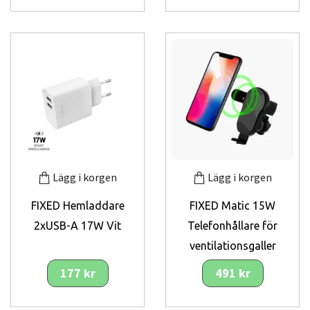
Lägg i korgen
Lägg i korgen
FIXED Hemladdare
FIXED Matic 15W
2xUSB-A 17W Vit
Telefonhållare för
ventilationsgaller
177 kr
491 kr