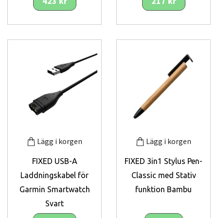
423 kr
217 kr
Lägg i korgen
Lägg i korgen
FIXED USB-A
FIXED 3in1 Stylus Pen-
Laddningskabel för
Classic med Stativ
Garmin Smartwatch
funktion Bambu
Svart