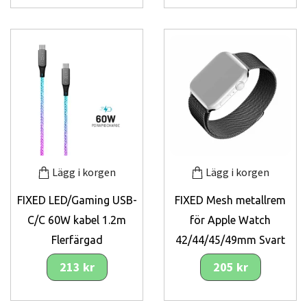
Lägg i korgen
Lägg i korgen
FIXED LED/Gaming USB-
FIXED Mesh metallrem
C/C 60W kabel 1.2m
för Apple Watch
Flerfärgad
42/44/45/49mm Svart
213 kr
205 kr