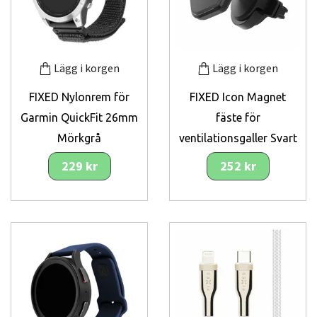
Lägg i korgen
Lägg i korgen
FIXED Nylonrem för
FIXED Icon Magnet
Garmin QuickFit 26mm
fäste för
Mörkgrå
ventilationsgaller Svart
229 kr
252 kr