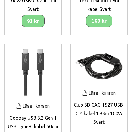
100W USB-C Kabel 1 m
Textilbeklädd 1.8m
Svart
kabel Svart
91 kr
163 kr
Lägg i korgen
Club 3D CAC-1527 USB-
Lägg i korgen
C Y kabel 1.83m 100W
Goobay USB 3.2 Gen 1
Svart
USB Type-C kabel 50cm