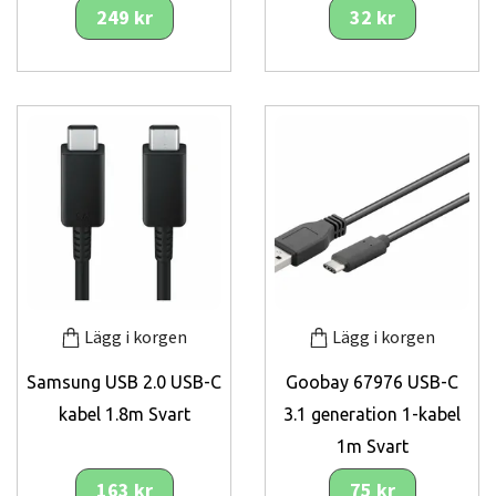
249 kr
32 kr
Lägg i korgen
Lägg i korgen
Samsung USB 2.0 USB-C
Goobay 67976 USB-C
kabel 1.8m Svart
3.1 generation 1-kabel
1m Svart
163 kr
75 kr