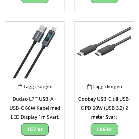
Lägg i korgen
Lägg i korgen
Dudao L7T USB-A -
Goobay USB-C till USB-
USB-C 66W Kabel med
C PD 60W (USB 3.2) 2
LED Display 1m Svart
meter Svart
157 kr
106 kr