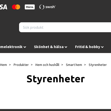
melektronik
Skönhet & hälsa
Fritid & hobby
Hem
Produkter
Hem och hushåll
Smart hem
Styrenheter
Styrenheter