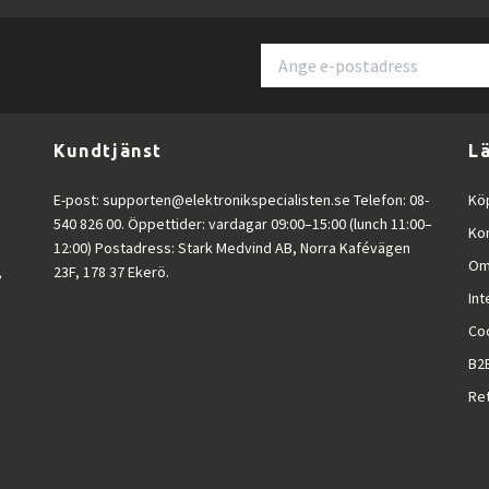
Kundtjänst
L
E-post:
supporten@elektronikspecialisten.se
Telefon: 08-
Köp
540 826 00. Öppettider: vardagar 09:00–15:00 (lunch 11:00–
Ko
12:00) Postadress: Stark Medvind AB, Norra Kafévägen
Om
,
23F, 178 37 Ekerö.
Int
Co
B2
Ret