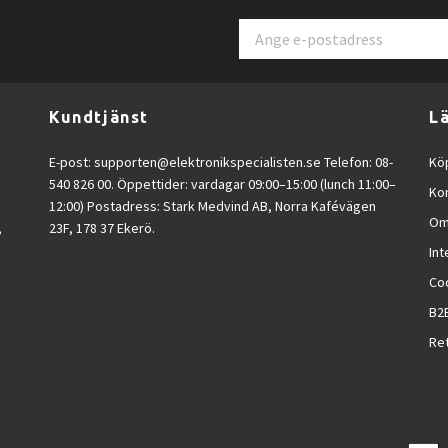
Kundtjänst
L
E-post:
supporten@elektronikspecialisten.se
Telefon: 08-
Köp
540 826 00. Öppettider: vardagar 09:00–15:00 (lunch 11:00–
Ko
12:00) Postadress: Stark Medvind AB, Norra Kafévägen
Om
,
23F, 178 37 Ekerö.
Int
Co
B2
Ret