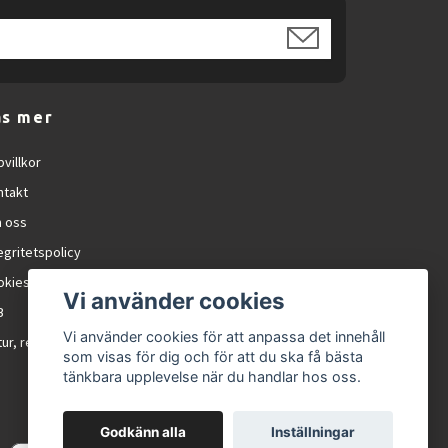
äs mer
villkor
ntakt
 oss
egritetspolicy
okies
Vi använder cookies
B
Vi använder cookies för att anpassa det innehåll
ur, reklamation och RMA
som visas för dig och för att du ska få bästa
tänkbara upplevelse när du handlar hos oss.
Godkänn alla
Inställningar