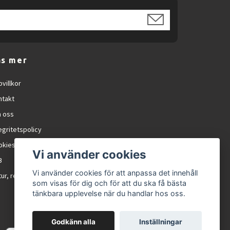
äs mer
villkor
ntakt
 oss
egritetspolicy
okies
Vi använder cookies
B
Vi använder cookies för att anpassa det innehåll
ur, reklamation och RMA
som visas för dig och för att du ska få bästa
tänkbara upplevelse när du handlar hos oss.
Godkänn alla
Inställningar