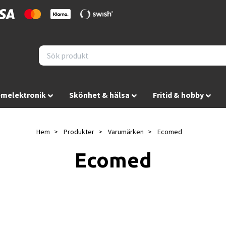
melektronik
Skönhet & hälsa
Fritid & hobby
Hem
Produkter
Varumärken
Ecomed
Ecomed