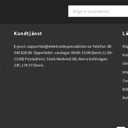
Kundtjänst
L
E-post:
supporten@elektronikspecialisten.se
Telefon: 08-
Köp
540 826 00. Öppettider: vardagar 09:00–15:00 (lunch 11:00–
Ko
12:00) Postadress: Stark Medvind AB, Norra Kafévägen
Om
,
23F, 178 37 Ekerö.
Int
Co
B2
Ret