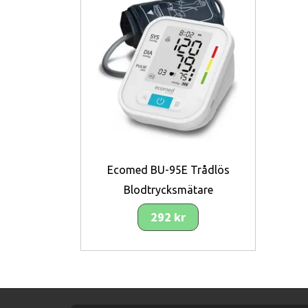
Ecomed BU-95E Trådlös
Blodtrycksmätare
292 kr