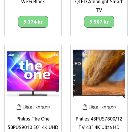
Wi-Fi Black
QLED Ambilight Smart
TV
5 374 kr
5 967 kr
Lägg i korgen
Lägg i korgen
Philips The One
Philips 43PUS7800/12
50PUS9010 50" 4K UHD
TV 43" 4K Ultra HD