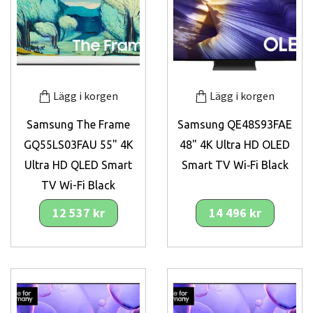
Lägg i korgen
Lägg i korgen
Samsung The Frame
Samsung QE48S93FAE
GQ55LS03FAU 55" 4K
48" 4K Ultra HD OLED
Ultra HD QLED Smart
Smart TV Wi‑Fi Black
TV Wi-Fi Black
12 537 kr
14 496 kr