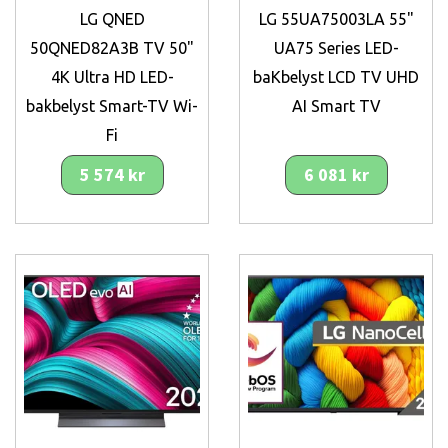
LG QNED
LG 55UA75003LA 55"
50QNED82A3B TV 50"
UA75 Series LED-
4K Ultra HD LED-
baKbelyst LCD TV UHD
bakbelyst Smart-TV Wi-
AI Smart TV
Fi
5 574 kr
6 081 kr