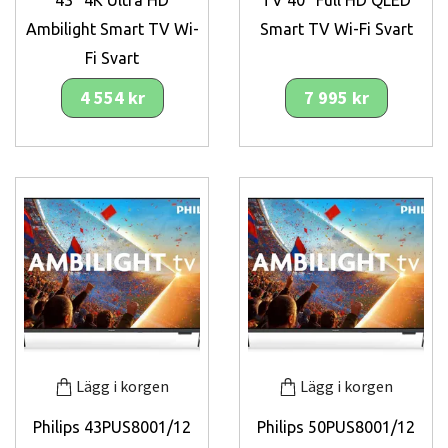
43" 4K Ultra HD
TV 40" Full HD QLED
Ambilight Smart TV Wi-
Smart TV Wi-Fi Svart
Fi Svart
4 554 kr
7 995 kr
Lägg i korgen
Lägg i korgen
Philips 43PUS8001/12
Philips 50PUS8001/12