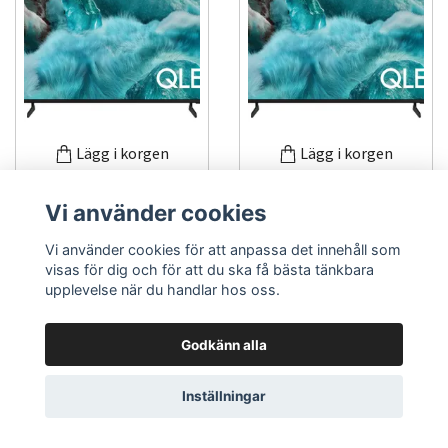
Lägg i korgen
Lägg i korgen
Samsung Q7F
Samsung Q7F
Vi använder cookies
QE55Q7F3AU 55" 4K
QE50Q7F3AU 50" 4K
Vi använder cookies för att anpassa det innehåll som
Ultra HD QLED
Ultra HD Smart TV Wi-
visas för dig och för att du ska få bästa tänkbara
Quantum Dot Smart TV
Fi Black
upplevelse när du handlar hos oss.
Wi-Fi
Godkänn alla
7 371 kr
5 770 kr
Inställningar