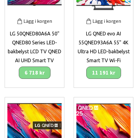
Lägg i korgen
Lägg i korgen
LG 50QNED80A6A 50"
LG QNED evo AI
QNED80 Series LED-
55QNED93A6A 55" 4K
bakbelyst LCD TV QNED
Ultra HD LED-bakbelyst
AI UHD Smart TV
Smart TV Wi-Fi
6 718 kr
11 191 kr