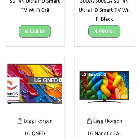
50" 4K Ultra HD Smart
50UA75006LA 50" 4K
TV Wi-Fi Grå
Ultra HD Smart TV Wi-
Fi Black
6 130 kr
4 490 kr
Lägg i korgen
Lägg i korgen
LG QNED
LG NanoCell AI