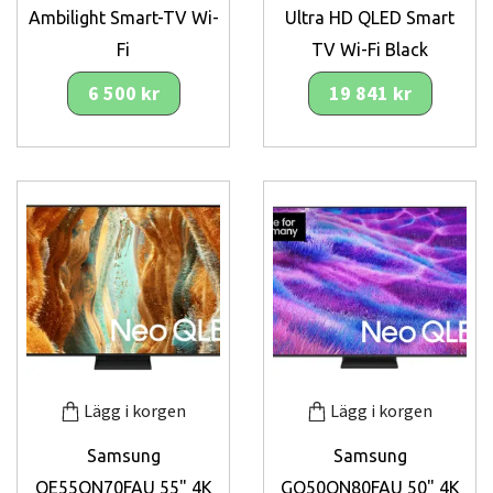
Ambilight Smart-TV Wi-
Ultra HD QLED Smart
Fi
TV Wi-Fi Black
6 500 kr
19 841 kr
Lägg i korgen
Lägg i korgen
Samsung
Samsung
QE55QN70FAU 55" 4K
GQ50QN80FAU 50" 4K