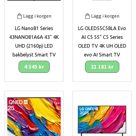
Lägg i korgen
Lägg i korgen
LG Nano81 Series
LG OLED55C58LA Evo
43NANO81A6A 43" 4K
AI C5 55" C5 Series
UHD (2160p) LED
OLED TV 4K UH OLED
bakbelyst Smart TV
evo AI Smart TV
4 345 kr
21 181 kr