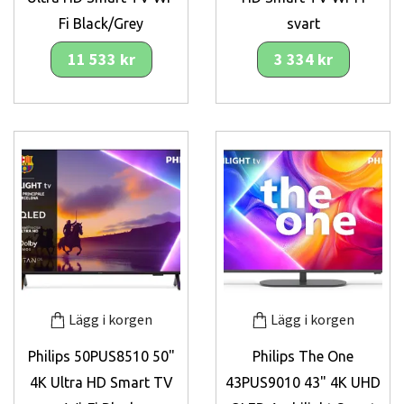
Fi Black/Grey
svart
11 533 kr
3 334 kr
Lägg i korgen
Lägg i korgen
Philips 50PUS8510 50"
Philips The One
4K Ultra HD Smart TV
43PUS9010 43" 4K UHD