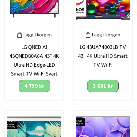
Lägg i korgen
Lägg i korgen
LG QNED AI
LG 43UA74003LB TV
43QNED80A6A 43" 4K
43" 4K Ultra HD Smart
Ultra HD Edge‑LED
TV Wi-Fi
Smart TV Wi‑Fi Svart
4 759 kr
3 691 kr