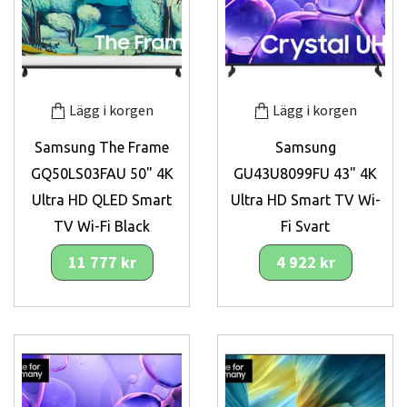
Lägg i korgen
Lägg i korgen
Samsung The Frame
Samsung
GQ50LS03FAU 50" 4K
GU43U8099FU 43" 4K
Ultra HD QLED Smart
Ultra HD Smart TV Wi-
TV Wi-Fi Black
Fi Svart
11 777 kr
4 922 kr