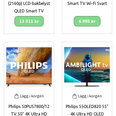
(2160p) LCD-bakbelyst
Smart TV Wi-Fi Svart
QLED Smart TV
13 311 kr
6 995 kr
Lägg i korgen
Lägg i korgen
Philips 50PUS7800/12
Philips 55OLED820 55"
TV 50" 4K Ultra HD
4K Ultra HD OLED