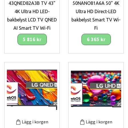
43QNED82A3B TV 43"
50NANO81A6A 50" 4K
4K Ultra HD LED-
Ultra HD Direct-LED
bakbelyst LCD TV QNED
bakbelyst Smart TV Wi-
AI Smart TV Wi-Fi
Fi
5 816 kr
6 365 kr
Lägg i korgen
Lägg i korgen