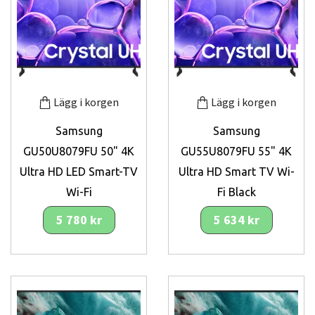
Lägg i korgen
Lägg i korgen
Samsung
Samsung
GU50U8079FU 50" 4K
GU55U8079FU 55" 4K
Ultra HD LED Smart-TV
Ultra HD Smart TV Wi-
Wi-Fi
Fi Black
5 780 kr
5 634 kr