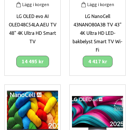
Lägg i korgen
Lägg i korgen
LG OLED evo AI
LG NanoCell
OLED48C54LA.AEU TV
43NANO80A3B TV 43"
48" 4K Ultra HD Smart
4K Ultra HD LED-
TV
bakbelyst Smart TV Wi-
Fi
14 495 kr
4 417 kr