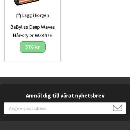
Lägg i korgen
BaByliss Deep Waves
Hår-styler W2447E
576 kr
Anmäl dig till vårat nyhetsbrev