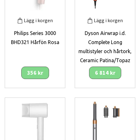
Lägg i korgen
Lägg i korgen
Philips Series 3000
Dyson Airwrap i.d.
BHD321 Hårfön Rosa
Complete Long
multistyler och hårtork,
Ceramic Patina/Topaz
356 kr
6 814 kr