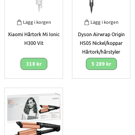
Lägg i korgen
Lägg i korgen
Xiaomi Hårtork Mi Ionic
Dyson Airwrap Origin
H300 Vit
HS05 Nickel/koppar
Hårtork/hårstyler
318 kr
5 289 kr