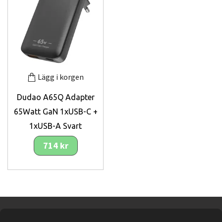
Lägg i korgen
Dudao A65Q Adapter
65Watt GaN 1xUSB-C +
1xUSB-A Svart
714 kr