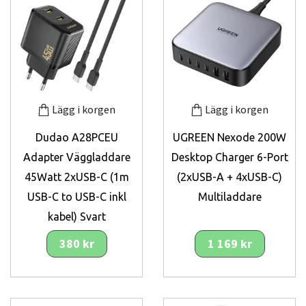
Lägg i korgen
Lägg i korgen
Dudao A28PCEU
UGREEN Nexode 200W
Adapter Väggladdare
Desktop Charger 6-Port
45Watt 2xUSB-C (1m
(2xUSB-A + 4xUSB-C)
USB-C to USB-C inkl
Multiladdare
kabel) Svart
380 kr
1 169 kr