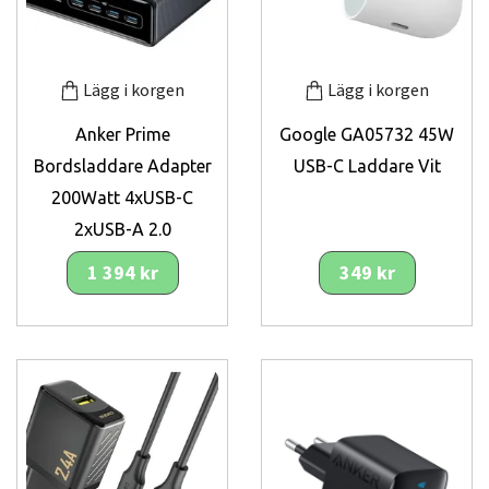
Lägg i korgen
Lägg i korgen
Anker Prime
Google GA05732 45W
Bordsladdare Adapter
USB-C Laddare Vit
200Watt 4xUSB-C
2xUSB-A 2.0
1 394 kr
349 kr