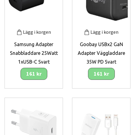
Lägg i korgen
Lägg i korgen
Samsung Adapter
Goobay USBx2 GaN
Snabbladdare 25Watt
Adapter Väggladdare
1xUSB-C Svart
35W PD Svart
161 kr
161 kr