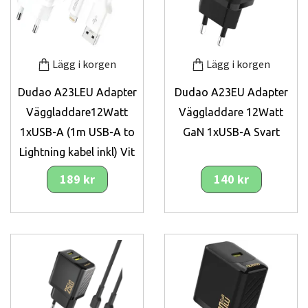
Lägg i korgen
Lägg i korgen
Dudao A23LEU Adapter
Dudao A23EU Adapter
Väggladdare12Watt
Väggladdare 12Watt
1xUSB-A (1m USB-A to
GaN 1xUSB-A Svart
Lightning kabel inkl) Vit
189 kr
140 kr