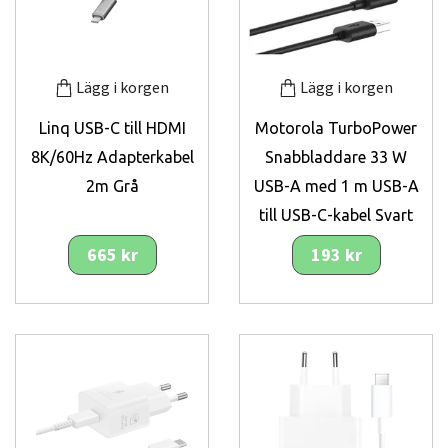
Lägg i korgen
Lägg i korgen
Linq USB-C till HDMI
Motorola TurboPower
8K/60Hz Adapterkabel
Snabbladdare 33 W
2m Grå
USB-A med 1 m USB-A
till USB-C-kabel Svart
665 kr
193 kr