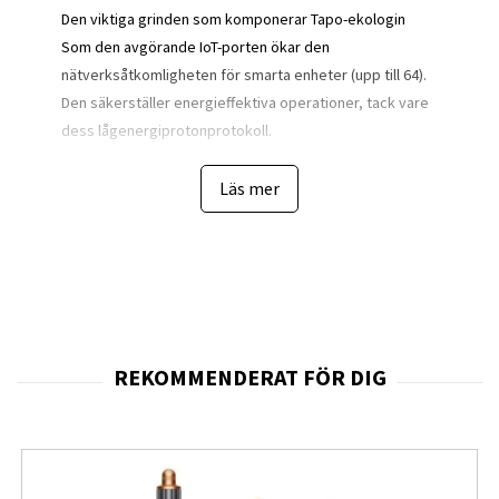
Den viktiga grinden som komponerar Tapo-ekologin
Som den avgörande IoT-porten ökar den
nätverksåtkomligheten för smarta enheter (upp till 64).
Den säkerställer energieffektiva operationer, tack vare
dess lågenergiprotonprotokoll.
Omedelbar larm
Läs mer
När anslutna sensorer upptäcker misstänkta rörelser
skickar H100 snabbt ut ett larm på upp till 90 dB för
säkerhetsändamål.
Smart dörrklocka
Trots att du är långt ifrån dörren kan du höra
ringsignalerna när besökare trycker på den smarta
knappen eller andra smarta enheter på dörren.
Fullständiga specifikationer