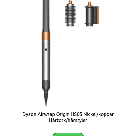
Anslutningsteknik
Trådlös
Frekvensband
868 MHz, 2.4 Ghz
Larmkontroll,
Funktioner
dörrklocka
Push-meddelande,
LED-indikator,
flamhämmande,
Funktioner
SYNC/tystknapp, 19
valbara ringsignaler
låg
strömförbrukning
Integrerade komponenter
Högtalare
Max. antal enheter som
64
stöds
Dyson Airwrap Origin HS05 Nickel/koppar
Miljö
Inomhus
Hårtork/hårstyler
Produkttyp
Smart nav
Sirenens ljudnivå
90 dB