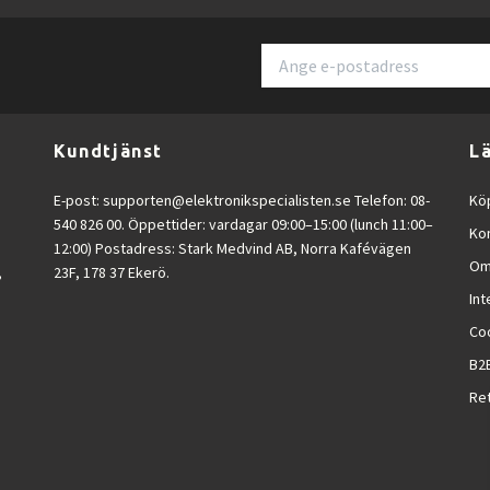
Kundtjänst
L
E-post:
supporten@elektronikspecialisten.se
Telefon: 08-
Köp
540 826 00. Öppettider: vardagar 09:00–15:00 (lunch 11:00–
Ko
12:00) Postadress: Stark Medvind AB, Norra Kafévägen
Om
,
23F, 178 37 Ekerö.
Int
Co
B2
Ret