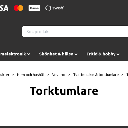
melektronik
Skönhet & hälsa
Fritid & hobby
ukter
Hem och hushåll
Vitvaror
Tvättmaskin & torktumlare
T
Torktumlare