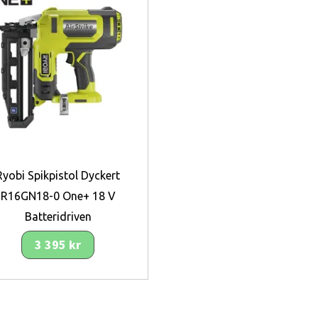
Ryobi Spikpistol Dyckert
R16GN18-0 One+ 18 V
Batteridriven
3 395 kr