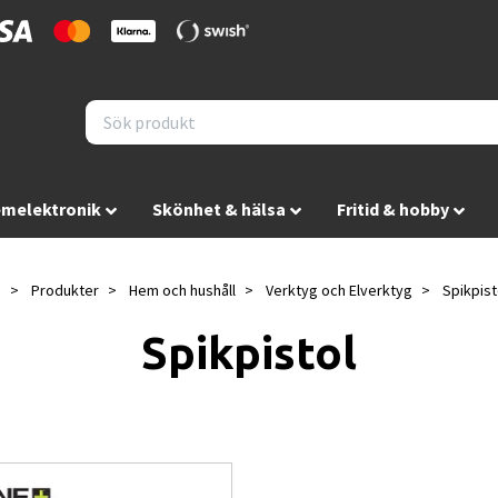
melektronik
Skönhet & hälsa
Fritid & hobby
m
Produkter
Hem och hushåll
Verktyg och Elverktyg
Spikpist
Spikpistol