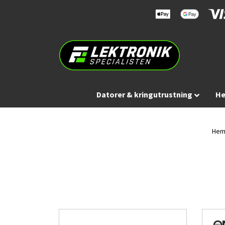
Datorer & kringutrustning
He
He