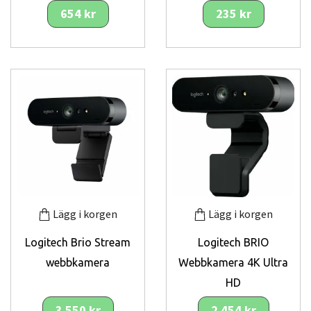
654 kr
235 kr
Lägg i korgen
Lägg i korgen
Logitech Brio Stream
Logitech BRIO
webbkamera
Webbkamera 4K Ultra
HD
3 550 kr
2 454 kr