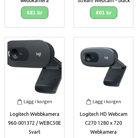
webbkamera
Stream Webcam - black
681 kr
801 kr
Lägg i korgen
Lägg i korgen
Logitech Webbkamera
Logitech HD Webcam
960-001372 / WEBC50E
C270 1280 x 720
Svart
Webkamera