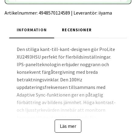
Artikelnummer:
4948570124589
|
Leverantör:
iiyama
INFORMATION
RECENSIONER
Den stiliga kant-till-kant-designen gör ProLite
XU2493HSU perfekt för flerbildsinställningar.
IPS-panelteknologin erbjuder noggrann och
konsekvent färgåtergivning med breda
betraktningsvinklar. Den 100Hz
uppdateringsfrekvensen tillsammans med
Adaptive Sync-funktionen ger en påtaglig
förbättring av bildens jämnhet. Höga kontrast-
och ljusstyrkevärden innebär att monitorn
kommer att ge utmärkt prestanda för
fotografisk och webbdesign. Utrustad med
Läs mer
högtalare, 2-portars USB-hubb, hörlursuttag,