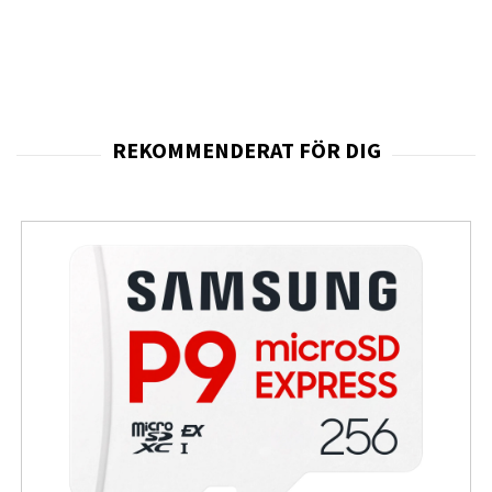
HDMI- och DisplayPort-anslutningar, samt en
blåljusreducerande funktion för att minska
ögontrötthet för optimal användarkomfort, gör
denna 24-tums monitor till ett utmärkt val för
både flerbildskonfiguration och
kontorsapplikationer.
Observera att tekniska data och detaljer kan
ändras utan förvarning. Bilder och texter är
endast vägledande och kan avvika något från den
faktiska produkten.