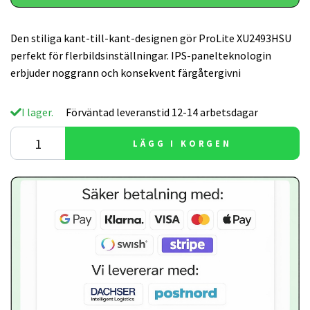
Den stiliga kant-till-kant-designen gör ProLite XU2493HSU
perfekt för flerbildsinställningar. IPS-panelteknologin
erbjuder noggrann och konsekvent färgåtergivni
I lager.
Förväntad leveranstid 12-14 arbetsdagar
LÄGG I KORGEN