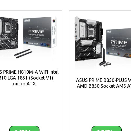
t technologies to continuously optimize network performance, pr
 of WiFi 7*.
 PRIME H810M-A WIFI Intel
10 LGA 1851 (Socket V1)
ASUS PRIME B850-PLUS W
micro ATX
AMD B850 Socket AM5 A