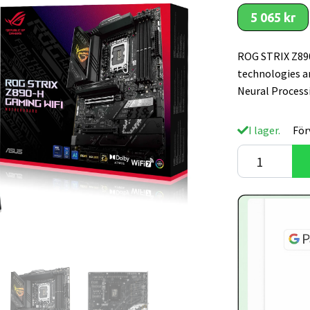
5 065 kr
ROG STRIX Z89
technologies a
Neural Process
I lager.
För