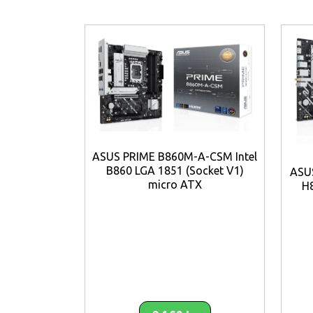
AI Networking II combines intelligen
connectivity, and unleash the full speed
ASUS PRIME B860M-A-CSM Intel
B860 LGA 1851 (Socket V1)
ASUS
micro ATX
H8