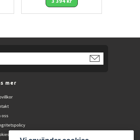
3 394 kr
äs mer
villkor
ntakt
 oss
egritetspolicy
okies