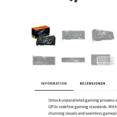
INFORMATION
RECENSIONER
Unlock unparalleled gaming prowess wi
GPUs redefine gaming standards. With 
stunning visuals and seamless gamepla