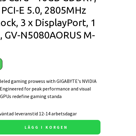
 PCI-E 5.0, 2805MHz
ock, 3 x DisplayPort, 1
, GV-N5080AORUS M-
leled gaming prowess with GIGABYTE's NVIDIA
 Engineered for peak performance and visual
r GPUs redefine gaming standa
väntad leveranstid 12-14 arbetsdagar
LÄGG I KORGEN