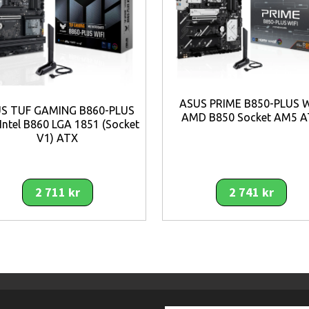
ASUS PRIME B850-PLUS W
S TUF GAMING B860-PLUS
AMD B850 Socket AM5 A
 Intel B860 LGA 1851 (Socket
V1) ATX
2 711 kr
2 741 kr