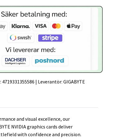
:
4719331355586
|
Leverantör:
GIGABYTE
mance and visual excellence, our
YTE NVIDIA graphics cards deliver
lefield with confidence and precision.