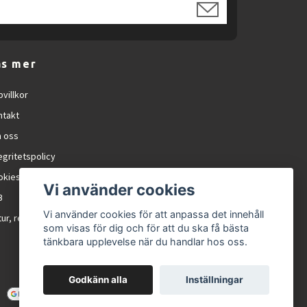
äs mer
villkor
ntakt
 oss
egritetspolicy
okies
Vi använder cookies
B
Vi använder cookies för att anpassa det innehåll
ur, reklamation och RMA
som visas för dig och för att du ska få bästa
tänkbara upplevelse när du handlar hos oss.
Godkänn alla
Inställningar