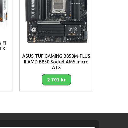
IFI
TX
ASUS TUF
ASUS TUF GAMING B850M-PLUS
PLUS WIFI
II AMD B850 Socket AM5 micro
AM5
ATX
2 701 kr