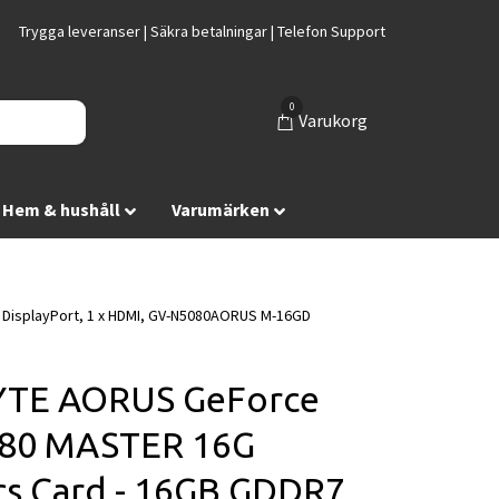
Trygga leveranser | Säkra betalningar | Telefon Support
0
Varukorg
Hem & hushåll
Varumärken
 DisplayPort, 1 x HDMI, GV-N5080AORUS M-16GD
YTE AORUS GeForce
080 MASTER 16G
cs Card - 16GB GDDR7,