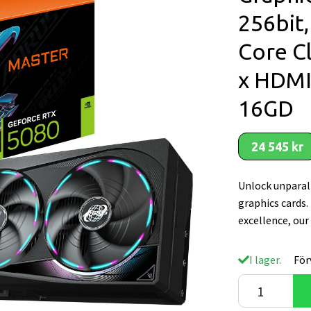
256bit,
Core Cl
x HDMI
16GD
24 545 kr
Unlock unparal
graphics cards.
excellence, ou
I lager.
För