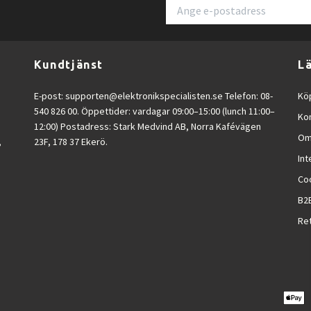
Kundtjänst
L
E-post:
supporten@elektronikspecialisten.se
Telefon: 08-
Köp
540 826 00. Öppettider: vardagar 09:00–15:00 (lunch 11:00–
Ko
12:00) Postadress: Stark Medvind AB, Norra Kafévägen
Om
,
23F, 178 37 Ekerö.
Int
Co
B2
Ret