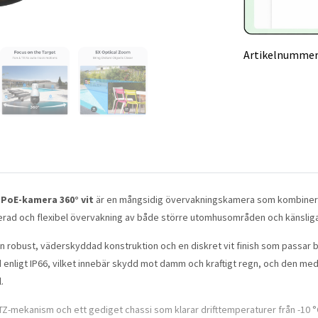
Artikelnummer
 PoE-kamera 360° vit
är en mångsidig övervakningskamera som kombinera
jerad och flexibel övervakning av både större utomhusområden och känslig
robust, väderskyddad konstruktion och en diskret vit finish som passar bå
enligt IP66, vilket innebär skydd mot damm och kraftigt regn, och den me
.
Z-mekanism och ett gediget chassi som klarar drifttemperaturer från -10 °