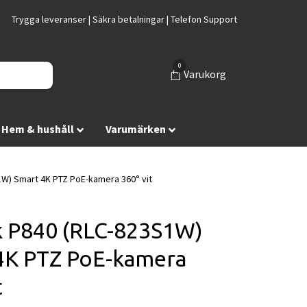
Trygga leveranser | Säkra betalningar | Telefon Support
0
Varukorg
Hem & hushåll
Varumärken
W) Smart 4K PTZ PoE-kamera 360° vit
k P840 (RLC-823S1W)
4K PTZ PoE-kamera
t