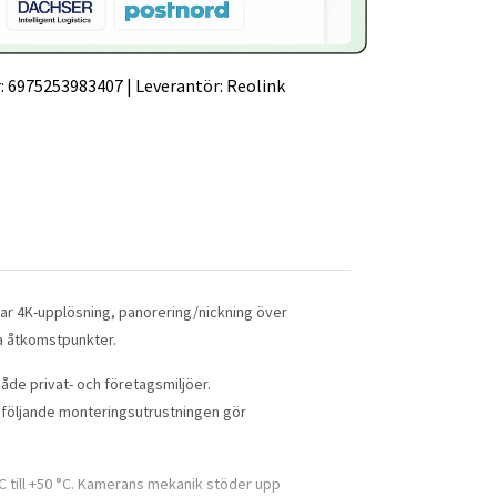
:
6975253983407
|
Leverantör:
Reolink
r 4K-upplösning, panorering/nickning över
a åtkomstpunkter.
de privat- och företagsmiljöer.
dföljande monteringsutrustningen gör
C till +50 °C. Kamerans mekanik stöder upp