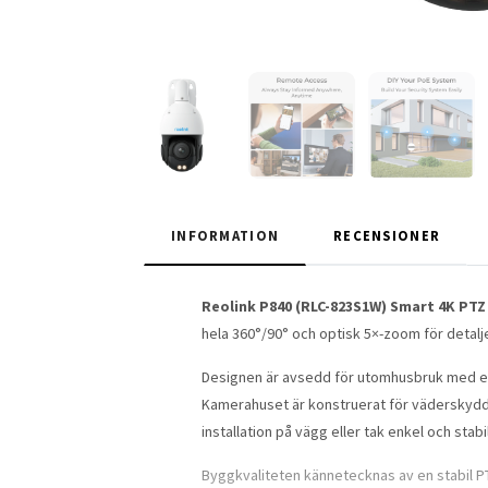
INFORMATION
RECENSIONER
Reolink P840 (RLC-823S1W) Smart 4K PTZ
hela 360°/90° och optisk 5×-zoom för detal
Designen är avsedd för utomhusbruk med en 
Kamerahuset är konstruerat för väderskydd 
installation på vägg eller tak enkel och stabil
Byggkvaliteten kännetecknas av en stabil PT