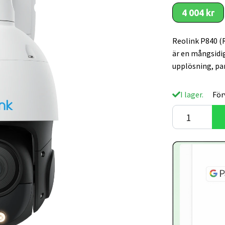
4 004 kr
Reolink P840 (
är en mångsid
upplösning, pa
I lager.
För