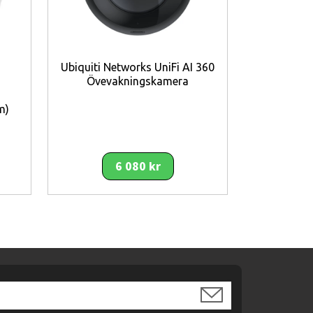
d total mörker.
Ubiquiti Networks UniFi AI 360
Dah
Övevakningskamera
Nätverksö
m)
6 080 kr