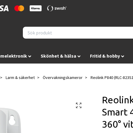
melektronik
Skönhet & hälsa
Fritid & hobby
Larm & säkerhet
Övervakningskameror
Reolink P840 (RLC-823S1
Reolin
Smart 
360° vi