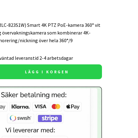
RLC-823S1W) Smart 4K PTZ PoE-kamera 360° vit
ig övervakningskamera som kombinerar 4K-
norering/nickning över hela 360°/9
väntad leveranstid 2-4 arbetsdagar
LÄGG I KORGEN