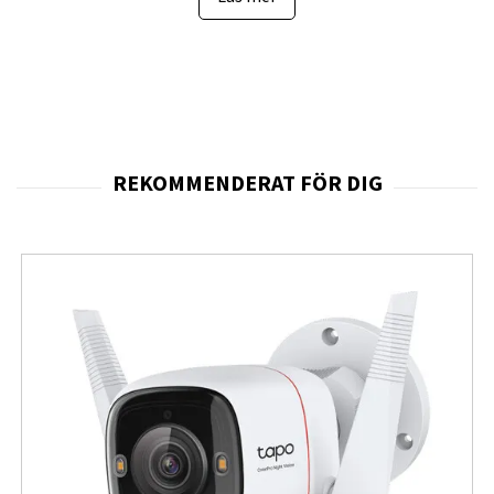
inbyggd spotlight och justerbar monteringsfot för
flexibel placering.
Byggkvaliteten speglar produktens användningsområde
utomhus: kamerornas kapsling är klassad IP67 och tål
väder och temperaturvariationer, medan NVR:n
levereras med en förinstallerad 2 TB SATA‑hårddisk för
omedelbar drift och möjlighet till utökad lokal lagring.
Tekniken i systemet omfattar H.265‑komprimering, stöd
för flerupplösta live‑visningar inklusive 12
MP‑upplösning (standard 4512×2512 vid 20 fps för
kamerorna), samt PoE‑strömförsörjning via 8 inbyggda
PoE‑portar (IEEE 802.3 af/at) med upp till 25 W per port
för enkel, kabelreducerad installation.
Funktionerna innehåller smart rörelseanalys med
person/fordons/pet‑detektion, tvåvägsljud via inbyggd
mikrofon och högtalare, färgseende nattid tack vare