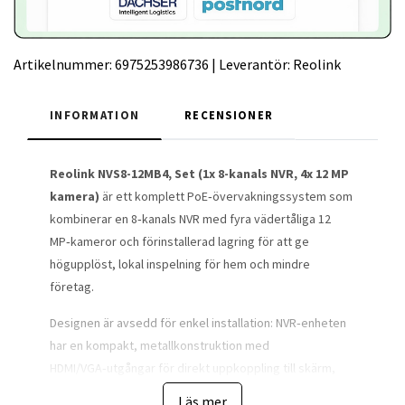
Artikelnummer:
6975253986736
|
Leverantör:
Reolink
INFORMATION
RECENSIONER
Reolink NVS8-12MB4, Set (1x 8-kanals NVR, 4x 12 MP
kamera)
är ett komplett PoE‑övervakningssystem som
kombinerar en 8‑kanals NVR med fyra vädertåliga 12
MP‑kameror och förinstallerad lagring för att ge
högupplöst, lokal inspelning för hem och mindre
företag.
Designen är avsedd för enkel installation: NVR‑enheten
har en kompakt, metallkonstruktion med
HDMI/VGA‑utgångar för direkt uppkoppling till skärm,
medan kamerorna är cylindriska utomhusenheter med
Läs mer