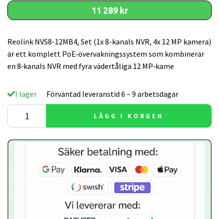
11 289 kr
Reolink NVS8-12MB4, Set (1x 8-kanals NVR, 4x 12 MP kamera)
är ett komplett PoE‑övervakningssystem som kombinerar
en 8‑kanals NVR med fyra vädertåliga 12 MP‑kame
I lager.
Förväntad leveranstid 6 – 9 arbetsdagar
LÄGG I KORGEN