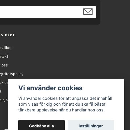
referenser.
äs mer
lskare som vill njuta av caféliknande kaffe
villkor
ntakt
 oss
egritetspolicy
okies
Vi använder cookies
B
Vi använder cookies för att anpassa det innehåll
ur, reklamation och RMA
som visas för dig och för att du ska få bästa
tänkbara upplevelse när du handlar hos oss.
Godkänn alla
Inställningar