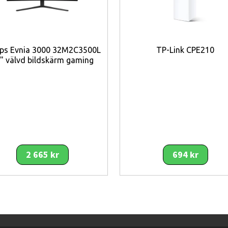
n premiumdesign
cino
– Enkel kaffebryggning hemma
lips Evnia 3000 32M2C3500L
TP-Link CPE210
" välvd bildskärm gaming
spresso
2 665 kr
694 kr
ssomaskin Svart är ett perfekt val för dig som vill ha en
smidig och stilr
ombinerar enkel användning med hög kaffekvalitet och modern design.
ärskmalda kaffebönor vid varje bryggning vilket förbättrar smak och arom b
yllig espresso med bra crema samtidigt som mjölkskummaren gör det enkelt