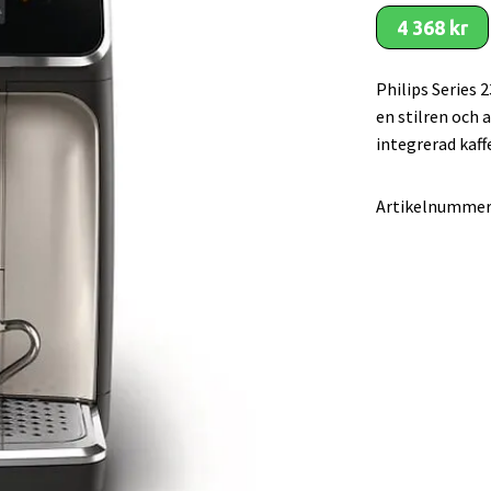
4 368 kr
Philips Series
en stilren och
integrerad kaf
Artikelnummer