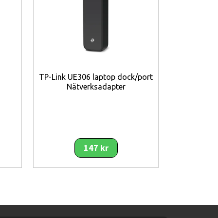
TP-Link UE306 laptop dock/port
TP-Link 
Nätverksadapter
147 kr
en helautomatisk kaffemaskin för
etydligt.
 att skapa cappuccino och andra