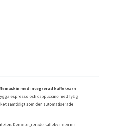
ffemaskin med integrerad kaffekvarn
rygga espresso och cappuccino med fyllig
 köket samtidigt som den automatiserade
iteten. Den integrerade kaffekvarnen mal