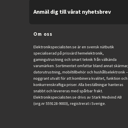
mjölkdrycker.
Anmäl dig till vårat nyhetsbrev
Maskinen är kompatibel med både kaffebönor
Den kompakta designen och den stilrena svart
Om oss
Sammanfattningsvis är Philips Series 2300 
Elektronikspecialisten.se är en svensk nätbutik
hemma.
specialiserad på prisvärd hemelektronik,
gamingutrustning och smart teknik från välkända
Fullständiga specifikationer
varumärken. Sortimentet omfattar bland annat skärmar
Allmänt
datorutrustning, mobiltillbehör och hushållselektronik –
noggrant utvalt för att kombinera kvalitet, funktion och
Produkttyp: Automatisk kaffemaskin med 
konkurrenskraftiga priser. Alla beställningar hanteras
Modell: Philips Series 2300 EP2336
snabbt och levereras med spårbar frakt.
Färg: Svart/krom
Elektronikspecialisten.se drivs av Stark Medvind AB
(org.nr 559128-9003), registrerat i Sverige.
Kaffefunktioner
Typ av kaffe: Kaffebönor, malet kaffe
Integrerad kaffekvarn: Ja
Mjölkskummare: Ja