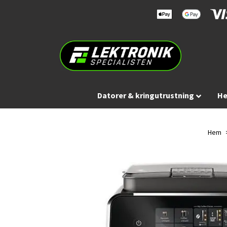
Datorer & kringutrustning
He
Hem