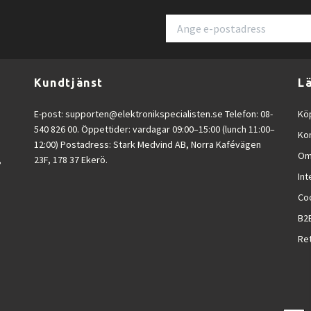
 och malet kaffe vilket ger större flexibilitet beroende på användarens p
/krom-finishen gör modellen till ett elegant tillskott i moderna kök.
Kundtjänst
L
EP2336 en
praktisk, elegant och användarvänlig kaffemaskin
för kaffeä
E-post:
supporten@elektronikspecialisten.se
Telefon: 08-
Köp
540 826 00. Öppettider: vardagar 09:00–15:00 (lunch 11:00–
Ko
12:00) Postadress: Stark Medvind AB, Norra Kafévägen
Om
,
23F, 178 37 Ekerö.
Int
mjölkskummare
Co
B2
Ret