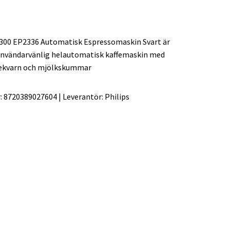
 2300 EP2336 Automatisk Espressomaskin Svart är
 användarvänlig helautomatisk kaffemaskin med
fekvarn och mjölkskummar
:
8720389027604
|
Leverantör:
Philips