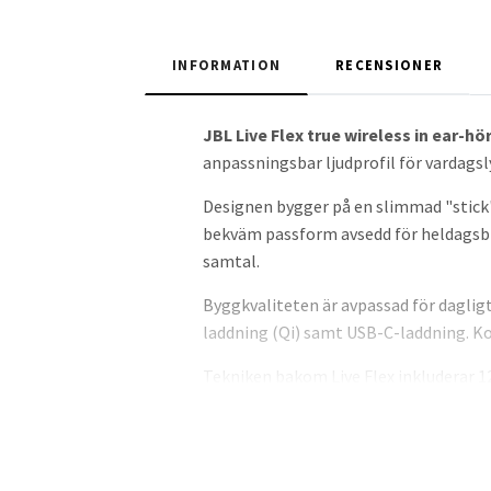
INFORMATION
RECENSIONER
JBL Live Flex true wireless in ear-hö
anpassningsbar ljudprofil för vardags
Designen bygger på en slimmad "stick"
bekväm passform avsedd för heldagsbr
samtal.
Byggkvaliteten är avpassad för daglig
laddning (Qi) samt USB-C-laddning. K
Tekniken bakom Live Flex inkluderar 1
Headphones-appen. Hörlurarna stödjer 
trådlös anslutning.
Funktionerna omfattar adaptiv brusre