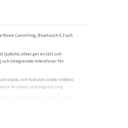
e Noise Cancelling, Bluetooth 5.3 och
judbild, vilket ger en lätt och
g och integrerade mikrofoner för
ch stänk, och fodralet stöder trådlös
arare än robust dykningstätning.
ör personlig ljudanpassning via JBL
änder Bluetooth 5.3 för stabil
ikrofoner för tydliga röstsamtal,