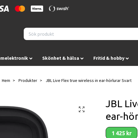
melektronik
Skönhet & hälsa
Fritid & hobby
Hem
Produkter
JBL Live Flex true wireless in ear-hörlurar Svart
JBL Liv
ear-hör
1 425 kr