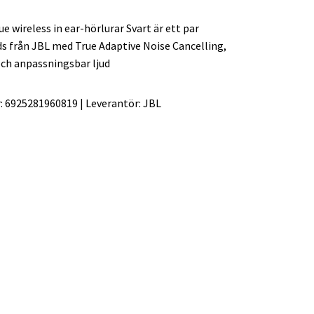
ue wireless in ear-hörlurar Svart är ett par
ds från JBL med True Adaptive Noise Cancelling,
och anpassningsbar ljud
:
6925281960819
|
Leverantör:
JBL