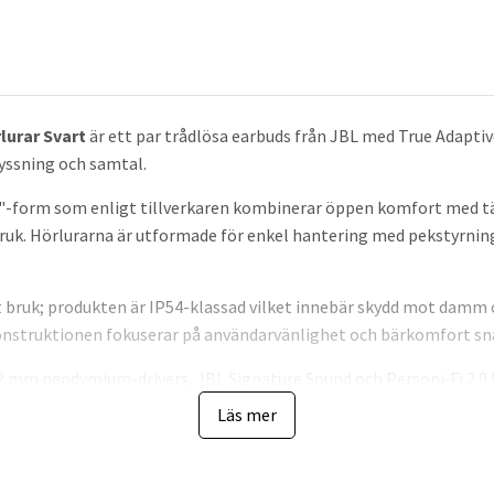
rlurar Svart
är ett par trådlösa earbuds från JBL med True Adaptiv
lyssning och samtal.
-form som enligt tillverkaren kombinerar öppen komfort med tät l
uk. Hörlurarna är utformade för enkel hantering med pekstyrnin
t bruk; produkten är IP54-klassad vilket innebär skydd mot damm o
onstruktionen fokuserar på användarvänlighet och bärkomfort sn
2 mm neodymium-drivers, JBL Signature Sound och Personi‑Fi 2.0 f
även JBL Spatial Sound för en mer omslutande ljudkänsla och anv
Läs mer
ducering som anpassar sig efter omgivningen, sex beamforming-m