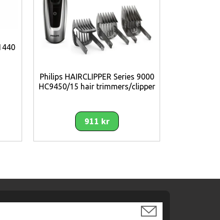
1440
Philips HAIRCLIPPER Series 9000
TP-Link Om
HC9450/15 hair trimmers/clipper
åt
911 kr