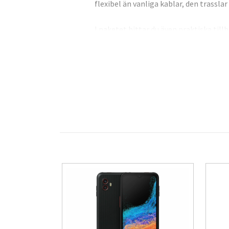
flexibel än vanliga kablar, den trasslar
I paketet hittar du även praktiska till
vald plats.
Funktioner:
Liquid Silicon laddnings- och datakabe
USB-C/USB-C-kontakter.
PD Rapid Charge 60W stöd
480 MB/s dataöverföringshastighet, U
Lämplig för bärbara datorer, mobiltel
Flytande silikon - mjukt, hållbart, flex
Motstånd mot trassel
Kabeländar är utrustade med vridskyd
Kabellängd 0,5m
Buntband
Självhäftande kabelorganisatör
Produkten uppfyller alla EU:s lagar o