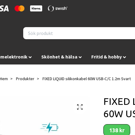
melektronik
Skönhet & hälsa
Fritid & hobby
Hem
Produkter
FIXED LIQUID silikonkabel 60W USB-C/C 1.2m Svart
FIXED 
60W US
138 kr