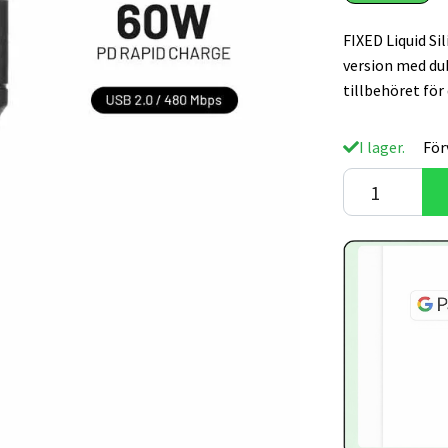
FIXED Liquid Si
version med du
tillbehöret fö
I lager.
För