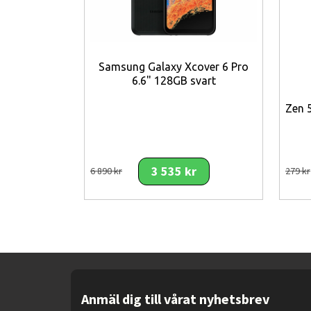
Samsung Galaxy Xcover 6 Pro
6.6" 128GB svart
Zen 
3 535 kr
6 890 kr
279 kr
Anmäl dig till vårat nyhetsbrev