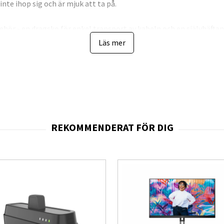
 inte ihop sig och är mjuk att ta på.
behör - en dragsko för enkel transport av kabeln och en självhäfta
Läs mer
l
SB 2.0
efoner, surfplattor och annan elektronik
ibelt och mjukt att ta på
d
ch säkerhetsstandarder