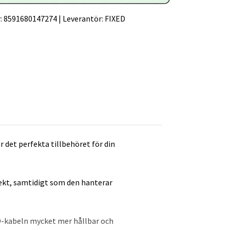
:
8591680147274
|
Leverantör:
FIXED
 det perfekta tillbehöret för din
ffekt, samtidigt som den hanterar
ED-kabeln mycket mer hållbar och