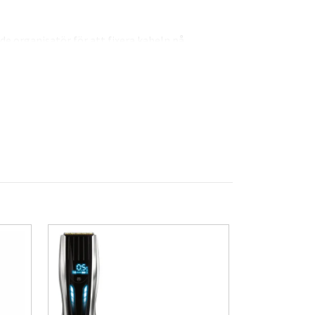
nde organisatör för att fixera kabeln på