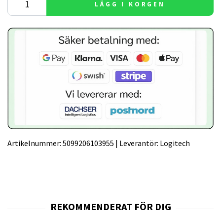
LÄGG I KORGEN
Artikelnummer:
5099206103955
|
Leverantör:
Logitech