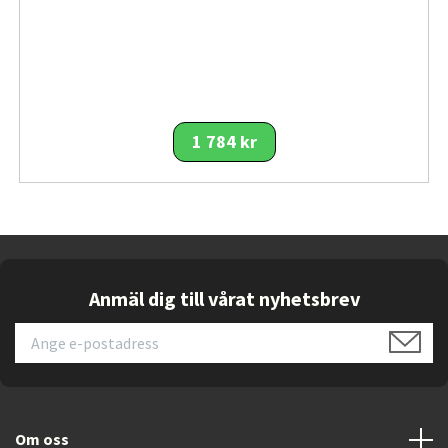
dessutom sömlöst med
Xiaomi Mesh-system
, vilket
innebär att du enkelt kan bygga ut nätverket med flera
noder för att täcka ännu större ytor.
För dig som föredrar kabelanslutning erbjuder BE3600
en
2,5 Gb/s WAN/LAN-port
och
tre gigabitportar
för
1 784 kr
datorer, konsoler, NAS och övrig utrustning som kräver
stabil bandbredd. Routern har dessutom en
välventilerad och fläktlös konstruktion som ger tyst drift
och lång livslängd, perfekt för både hemmakontor och
spelrum.
Säkerheten är högsta prioritet. BE3600 använder
WPA3-
Anmäl dig till vårat nyhetsbrev
kryptering
, har stöd för
föräldrakontroll,
gästnätverk och automatisk
firmwareuppdatering
, vilket gör att ditt nätverk alltid
är skyddat mot intrång och uppdaterat med de senaste
säkerhetsförbättringarna. Installationen sker enkelt via
Xiaomi Home-appen
, där du kan övervaka, styra och
Om oss