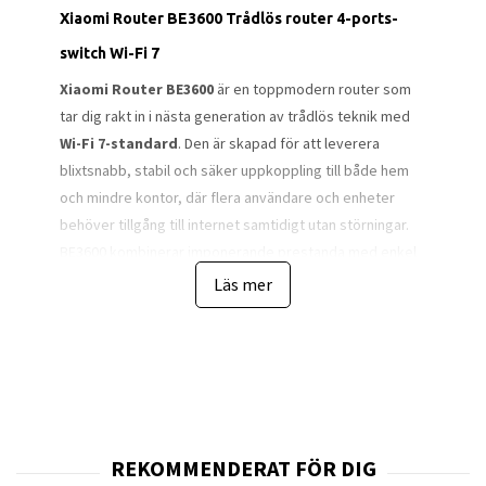
Xiaomi Router BE3600 Trådlös router 4-ports-
switch Wi-Fi 7
Xiaomi Router BE3600
är en toppmodern router som
tar dig rakt in i nästa generation av trådlös teknik med
Wi-Fi 7-standard
. Den är skapad för att leverera
blixtsnabb, stabil och säker uppkoppling till både hem
och mindre kontor, där flera användare och enheter
behöver tillgång till internet samtidigt utan störningar.
BE3600 kombinerar imponerande prestanda med enkel
användning och en design som passar perfekt in i
Läs mer
moderna miljöer.
Med
teoretiska hastigheter upp till 3 600 Mb/s
erbjuder den rejäl bandbredd för streaming, spel,
arbete och molnanslutning. Tack vare
Multi-Link
Operation (MLO)
och bredare kanalstöd kan routern
sända data parallellt på flera band, vilket ger både
högre hastighet och lägre latens. Det gör att du kan titta