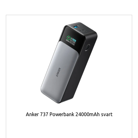
på 4K-video, spela online, arbeta med stora filer och
ladda ner material utan avbrott – även när flera enheter
är anslutna samtidigt.
Routern är utrustad med
fyra högförstärkande
externa antenner
som säkerställer bred täckning i
hela bostaden. Kombinationen av Beamforming-teknik
och Wi-Fi 7:s förbättrade signaleffektivitet gör att varje
ansluten enhet får stark och stabil signal oavsett var i
hemmet den befinner sig. Det betyder slutet för döda
zoner och svajig uppkoppling – även i stora hushåll.
Den kraftfulla
fyrkärniga processorn
och
256 MB
internminne
hanterar flera samtidiga enheter utan
prestandaförlust. BE3600 är byggd för smarta hem med
Anker 737 Powerbank 24000mAh svart
stöd för upp till
128 aktiva anslutningar
, vilket gör
den idealisk för hushåll med många smarta prylar,
datorer, mobiler och TV-apparater. Den fungerar