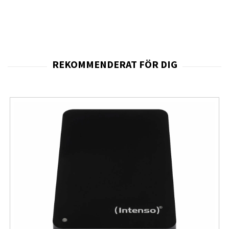
kompromissa med säkerheten.
Materialvalet är gjort för att ge en kombination av
flexibilitet och stabilitet. Den mjuka plasten gör skalet
lätt att montera och ta av, samtidigt som det
absorberar stötar effektivt. Detta minskar risken för
skador vid tapp och stötar i vardagssituationer som
pendling, arbete eller fritidsaktiviteter. Ytan är
dessutom utformad för att motverka fingeravtryck och
smuts, vilket bidrar till att telefonen behåller ett rent
och professionellt utseende över tid.
Skalet är utrustat med integrerad magnetring som gör
det fullt kompatibelt med magnetiska laddare och
tillbehör. Detta innebär att du kan använda trådlös
laddning, bilhållare och andra magnetiska lösningar utan
att ta av skalet. Funktionen är särskilt användbar för
personer som använder mobilen intensivt under dagen
och vill ha smidig laddning utan kablar. Kombinationen av