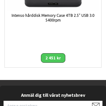
magnetfunktion och tunn profil gör att telefonen förblir
lätt att hantera samtidigt som funktionaliteten ökar.
Intenso hårddisk Memory Case 4TB 2.5" USB 3.0
Kameradelen är förhöjd för att skydda linserna mot
5400rpm
repor när telefonen placeras på plana ytor. Den exakta
utskärningen säkerställer att kamerans bildkvalitet inte
påverkas samtidigt som den fysiska säkerheten
förbättras. Detta är en viktig egenskap för användare
som fotograferar ofta och vill undvika mikroskador på
linsen som kan försämra bildresultatet över tid.
2 451 kr
Tack vare sin tunna konstruktion påverkar skalet inte
telefonens ergonomi nämnvärt. Det ligger bekvämt i
handen och gör att mobilen fortfarande känns smidig att
bära i ficka eller väska. Den diskreta designen gör att
skalet passar både i professionella och privata
sammanhang, oavsett om mobilen används i arbete,
Anmäl dig till vårat nyhetsbrev
studier eller fritid.