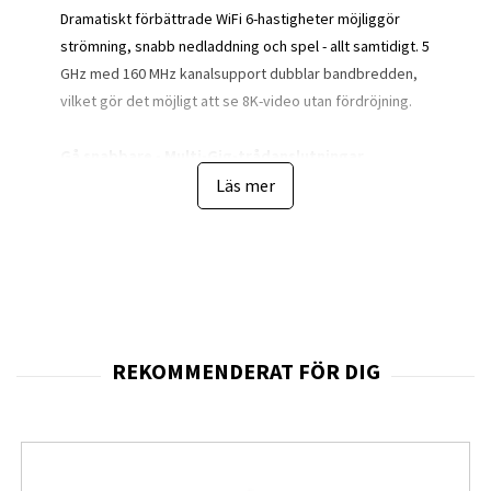
Dramatiskt förbättrade WiFi 6-hastigheter möjliggör
strömning, snabb nedladdning och spel - allt samtidigt. 5
GHz med 160 MHz kanalsupport dubblar bandbredden,
vilket gör det möjligt att se 8K-video utan fördröjning.
Gå snabbare - Multi-Gig-trådanslutningar
Förutom imponerande trådlösa hastigheter ger AX55
Läs mer
Pro också högkvalitativa trådanslutningar. En 2,5 Gbps-
port och en 1 Gbps-port utnyttjar fullständigt gigabit-
hastigheterna från din lokala leverantör av internet-
tjänster. Bryt igenom 1G-flaskan och driva dina enheter
till topprestanda. WAN/LAN-stöd ger dig enastående
flexibilitet att anpassa båda portarna efter ditt nätverks
behov.
WiFi-täckning i hela ditt hem
4× högpresterande antenner förstärker WiFi-signalerna i
hela ditt hem. Beamforming-teknik upptäcker enheter