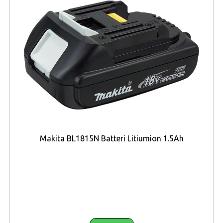
och koncentrerar signaler mot dem, särskilt till tidigare
svårtillgängliga områden.
Massivt utökad enhetskapacitet
Mindre laddningshjul
Njut av smidigt spelande, videostreaming och live-
sändningar samtidigt. OFDMA gör ditt WiFi starkare
genom att tillåta att flera klienter delar en bandbredd
samtidigt, vilket minskar fördröjning och hackning.
Förbättrad kylkonstruktion för fullständig
Makita BL1815N Batteri Litiumion 1.5Ah
prestanda
Inga värmeutvecklingar, inget strangulering. En större
värmesänka och en raffinerad låda kyler WiFi 6-systemet
och gör att ditt nätverk kan behålla topphastigheten i
mer mångsidiga miljöer.
TP-Link OneMesh™: