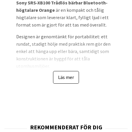
Sony SRS-XB100 Trådlös bärbar Bluetooth-
högtalare Orange
är en kompakt och tålig
högtalare som levererar klart, fylligt ljud i ett
format som är gjort för att tas med överallt.
Designen är genomtänkt för portabilitet: ett
rundat, stadigt hölje med praktisk rem gör den
enkel att hänga upp eller bära, samtidigt som
konstruktionen är byggd för att tåla
utomhusmiljöer.
Läs mer
Byggkvaliteten betonar hållbarhet och
miljöhänsyn; chassi och rem är delvis tillverkade
av återvunna plastmaterial och förpackningen
innehåller ingen plast, vilket minskar
produktens avtryck.
Tekniken inkluderar trådlös uppkoppling via
Bluetooth 5.3, stöd för SBC och AAC, en