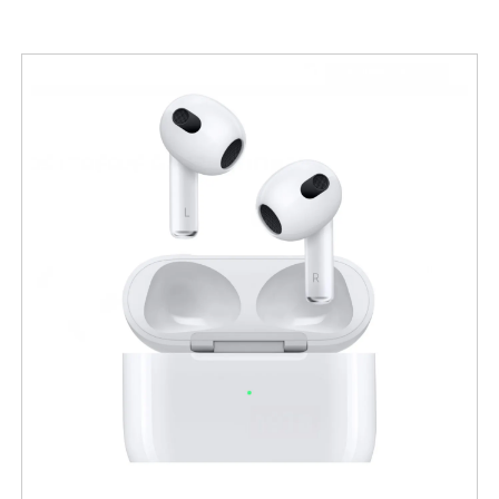
ljudprocessor som sprider ljudet för en bredare
lyssningsupplevelse samt funktionalitet för
stereoparning med en andra SRS‑XB100.
Funktionellt erbjuder högtalaren upp till cirka 16
timmars speltid på en laddning, IP67-klassad
skyddsnivå mot vatten och damm, USB‑C-
laddning (endast laddning) och inbyggd mikrofon
för handsfree-samtal.
Målgruppen är den som söker en liten, robust
och miljömedveten bärbar högtalare för
vardagsbruk och utomhusaktiviteter — ett
prisvärt val när du vill ha god ljudkvalitet utan att
kompromissa med portabilitet och tålighet.
Viktiga funktioner
Bluetooth 5.3:
Stabil trådlös anslutning
som underlättar parkoppling och ger