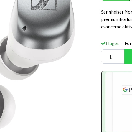
Sennheiser Mom
premiumhörlura
avancerad aktiv
I lager.
För