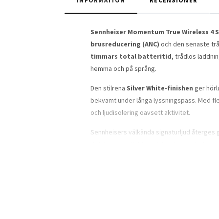
INFORMATION
RECENSIONER
Sennheiser Momentum True Wireless 4 S
brusreducering (ANC)
och den senaste trå
timmars total batteritid
, trådlös laddn
hemma och på språng.
Den stilrena
Silver White-finishen
ger hörl
bekvämt under långa lyssningspass. Med fle
och ljudisolering oavsett aktivitet.
Sennheisers välkända signaturljud återge
detaljerad ljudbild med djup bas, naturligt 
akustiska konstruktionen bidrar dessutom til
Den avancerade
aktiva brusreduceringen
istället vill höra vad som händer runt omkrin
Dessutom kan ljudupplevelsen anpassas eft