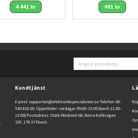
4 441 kr
491 kr
ddning.
d laddningsfodralet.
 laddningsmöjligheter.
ttenstänk.
telefonsamtal.
 ljudisoleringen.
tal.
dning.
usivt intryck.
Kundtjänst
L
a ljudsignatur.
e.
E-post:
supporten@elektronikspecialisten.se
Telefon: 08-
Köp
540 826 00. Öppettider: vardagar 09:00–15:00 (lunch 11:00–
a omgivningen.
Ko
12:00) Postadress: Stark Medvind AB, Norra Kafévägen
åg energiförbrukning.
Om
,
23F, 178 37 Ekerö.
edo för framtidens teknik.
Int
.