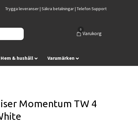
Trygga leveranser | Säkra betalningar | Telefon Support
0
Varukorg
Hem & hushåll
Varumärken
iser Momentum TW 4
White