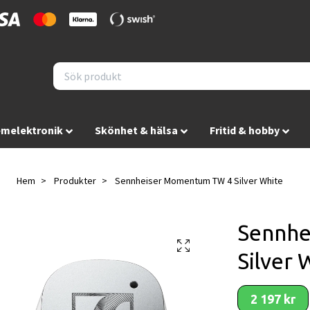
melektronik
Skönhet & hälsa
Fritid & hobby
Hem
Produkter
Sennheiser Momentum TW 4 Silver White
Sennhe
Silver 
2 197 kr