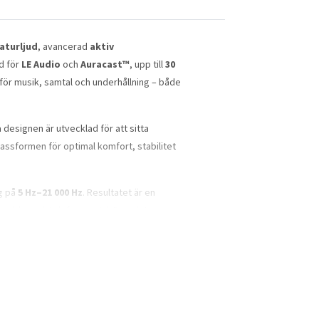
aturljud
, avancerad
aktiv
öd för
LE Audio
och
Auracast™
, upp till
30
för musik, samtal och underhållning – både
esignen är utvecklad för att sitta
assformen för optimal komfort, stabilitet
g på
5 Hz–21 000 Hz
. Resultatet är en
l poddar och telefonsamtal. Den slutna
 innehållet även i bullriga miljöer. När du
ud utan att du behöver ta ur hörlurarna.