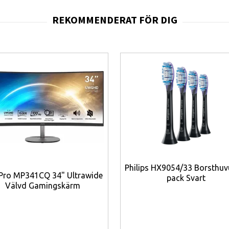
enaste
Bluetooth 5.4-tekniken
och är utrustad med stöd för
LE Audio
oc
säker kompatibilitet med kommande ljudfunktioner och enheter.
ars speltid
på en laddning och totalt upp till
30 timmar
tillsammans med d
ing
och
trådlös laddning
, och den robusta
IP54-klassningen
skyddar mot
ing.
ad och balanserad ljudbild.
ktivt omgivningsljud.
jud när det behövs.
v trådlös anslutning.
atibilitet.
sfunktioner.
Philips HX9054/33 Borsthuv
Pro MP341CQ 34" Ultrawide
ch detaljerad ljudåtergivning.
pack Svart
Välvd Gamingskärm
både djup bas och klara detaljer.
t.
el styrning.
nder långa lyssningspass.