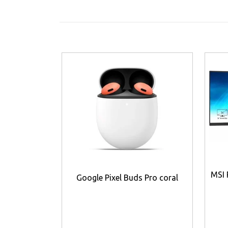
Momentum True Wireless 4 använder den s
förbättrad energieffektivitet och framtids
Det inbyggda batteriet ger upp till
7,5 timm
mAh
. Hörlurarna stöder både
USB-C-laddn
lämpade för både vardag, pendling och trän
Viktiga funktioner
•
Sennheisers signaturljud
ger en detaljer
•
Aktiv brusreducering (ANC)
minskar effe
•
Transparent läge
släpper in omgivningsl
•
Bluetooth 5.4
ger stabil och energieffekti
•
Stöd för LE Audio
ger framtidssäker komp
•
Auracast™
möjliggör framtida ljuddelning
MSI 
•
7 mm dynamiska element
ger kraftfull o
Google Pixel Buds Pro coral
•
Frekvensomfång 5 Hz–21 000 Hz
återger 
•
True Wireless-design
ger full rörelsefrihe
•
Anpassningsbara pekkontroller
ger enk
•
Ergonomisk passform
ger hög komfort u