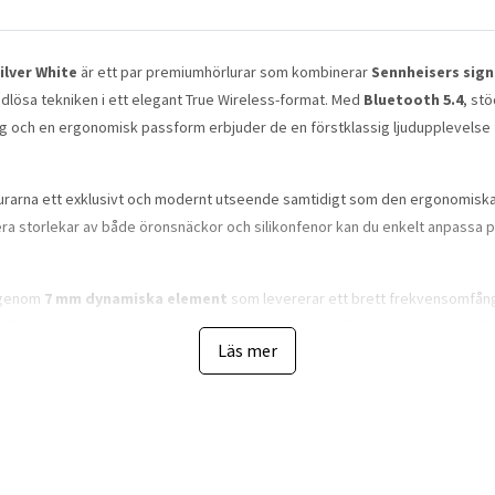
ilver White
är ett par premiumhörlurar som kombinerar
Sennheisers sign
dlösa tekniken i ett elegant True Wireless-format. Med
Bluetooth 5.4
, st
ing och en ergonomisk passform erbjuder de en förstklassig ljudupplevelse 
urarna ett exklusivt och modernt utseende samtidigt som den ergonomiska d
ra storlekar av både öronsnäckor och silikonfenor kan du enkelt anpassa p
s genom
7 mm dynamiska element
som levererar ett brett frekvensomfån
mellanregister och klara höga toner som passar allt från musik och filmer til
Läs mer
l förbättrad ljudisolering.
 (ANC)
reducerar effektivt störande omgivningsljud så att du kan fokusera på
g dig aktiverar du enkelt
Transparent läge
, vilket släpper in omgivningslj
er dina egna preferenser.