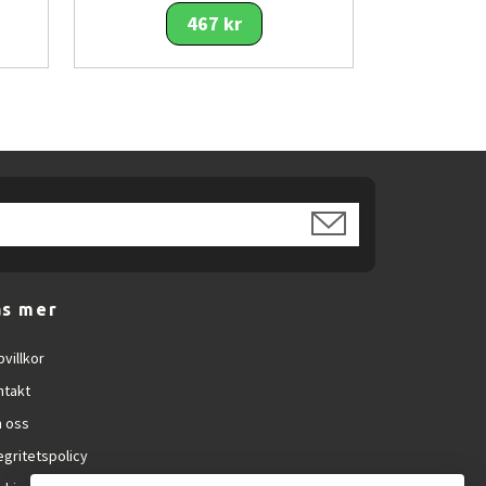
467 kr
äs mer
villkor
ntakt
 oss
egritetspolicy