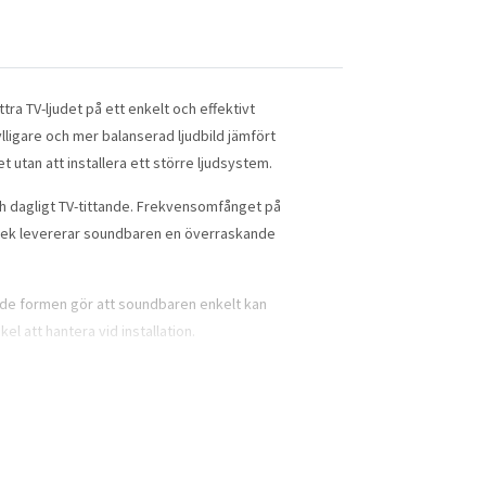
ra TV-ljudet på ett enkelt och effektivt
lligare och mer balanserad ljudbild jämfört
utan att installera ett större ljudsystem.
och dagligt TV-tittande. Frekvensomfånget på
orlek levererar soundbaren en överraskande
mmade formen gör att soundbaren enkelt kan
l att hantera vid installation.
ller dator. USB-porten möjliggör dessutom
et med klart ljud utan att bli överdrivet.