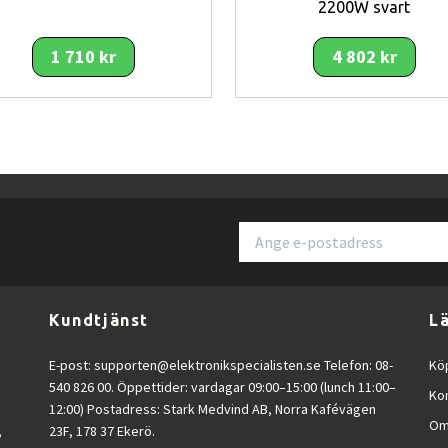
2200W svart
re
med klarare dialog och bredare stereoeffekt.
1 710 kr
4 802 kr
ra högtalare eller subwoofer.
ud och trådlös musikuppspelning.
um
tack vare kompakt format.
rdagsrummet.
 placering.
n smidig och effektiv lösning för användare som vill förbättra ljudet från si
Kundtjänst
L
ger ett bredare och fylligare ljud som förbättrar både dialog och ljudeffek
E-post:
supporten@elektronikspecialisten.se
Telefon: 08-
Köp
en fungerar som en trådlös musikhögtalare, vilket gör den användbar för m
540 826 00. Öppettider: vardagar 09:00–15:00 (lunch 11:00–
v ljudfiler direkt från lagringsmedia.
Ko
12:00) Postadress: Stark Medvind AB, Norra Kafévägen
Om
,
23F, 178 37 Ekerö.
dbaren enkelt kan placeras framför TV:n eller monteras på vägg. Trots den l