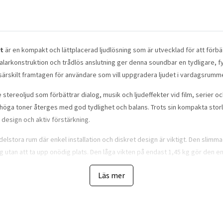
rt
är en kompakt och lättplacerad ljudlösning som är utvecklad för att förbätt
alarkonstruktion och trådlös anslutning ger denna soundbar en tydligare, fy
ärskilt framtagen för användare som vill uppgradera ljudet i vardagsrummet 
 stereoljud som förbättrar dialog, musik och ljudeffekter vid film, serier 
h höga toner återges med god tydlighet och balans. Trots sin kompakta st
 design och aktiv förstärkning.
medelstora rum där enkel installation och diskret design är viktigt. Den sli
 utan att ta upp onödig plats. Den låga vikten på endast 1,45 kg gör den enke
 använda soundbaren som en trådlös musikhögtalare från mobil, surfplatta e
Läs mer
gsmedia med stöd för flera format såsom LPCM, MP3, WAV och FLAC.
oppeffekt på 60 watt levererar soundbaren tillräcklig kraft för att fylla rumm
n jämn och stabil ljudåtergivning i hela frekvensområdet.