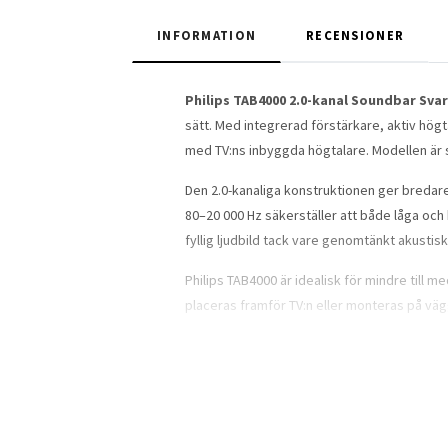
INFORMATION
RECENSIONER
Philips TAB4000 2.0-kanal Soundbar Sva
sätt. Med integrerad förstärkare, aktiv högt
med TV:ns inbyggda högtalare. Modellen är s
Den 2.0-kanaliga konstruktionen ger bredare
80–20 000 Hz säkerställer att både låga oc
fyllig ljudbild tack vare genomtänkt akustisk
Philips TAB4000 är idealisk för mindre till 
placeras framför TV:n eller monteras på vägg
Bluetooth-anslutningen gör det möjligt att
direkt uppspelning av ljudfiler från lagrin
Med en kontinuerlig uteffekt på 30 watt och t
Den integrerade förstärkaren säkerställer e