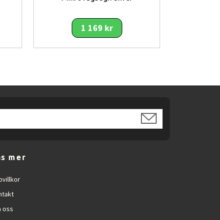
1 169 kr
1 690 kr
n TV utan att installera ett omfattande
äs mer
ter vid daglig användning.
villkor
er än bara TV-tittande. USB-anslutningen
ntakt
 oss
illa storleken levererar den tillräcklig