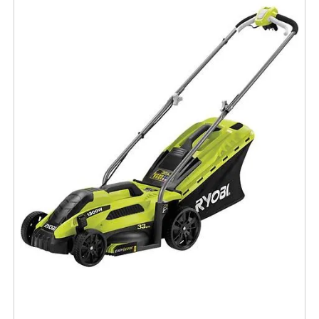
kamtillsatser från kort stubb till längre skägg- och
hårlängder kan användaren anpassa trimningen efter
personlig stil och behov. Den medföljande
detaljtrimmern
gör det enkelt att skapa skarpa linjer
och tydliga konturer, medan näs- och
örontrimningstillsatsen möjliggör säker och diskret
trimning av svåråtkomliga områden.
Trimmern är
sladdlös
och drivs av ett uppladdningsbart
nickelmetallhydridbatteri
, vilket ger upp till
60
minuters användningstid
på en full laddning. Detta
räcker för flera trimningstillfällen utan att behöva ladda
om, vilket gör den praktisk för både vardag och resor.
Full laddning tar cirka
16 timmar
, vilket gör det enkelt
att ladda enheten över natten och ha den redo för
användning nästa dag.
Designen är funktionell och användarvänlig, med ett
halkfritt handtag
som ger stabilt grepp och god