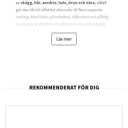
av
skägg, hår, ansikte, hals, öron och näsa
, vilket
gör den till ett effektivt alternativ till flera separata
verktyg. Med fokus på enkelhet, hållbarhet och pålitlig
prestanda är MG3740 ett välbalanserat val för daglig
användning.
Läs mer
Kärnan i trimmerns funktion är de
självvässande
metallbladen
, som är konstruerade för att bibehålla
sin skärpa över lång tid utan behov av extra underhåll.
Bladen är utformade för att klippa effektivt utan att dra i
hårstråna, vilket ger ett jämnt och behagligt resultat
även vid regelbunden användning. Den metallbaserade
bladkonstruktionen bidrar också till hög hållbarhet,
vilket gör trimmern lämpad för användare som vill ha ett
pålitligt verktyg år efter år.
Philips Multigroom Series 3000 MG3740 levereras med
sex kammar och flera specialtillsatser
, vilket ger ett
brett spann av längd- och användningsmöjligheter. Med