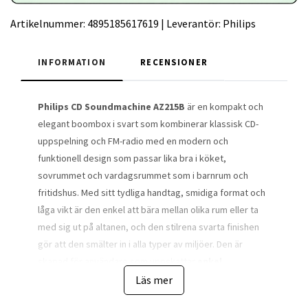
Artikelnummer:
4895185617619
|
Leverantör:
Philips
INFORMATION
RECENSIONER
Philips CD Soundmachine AZ215B
är en kompakt och
elegant boombox i svart som kombinerar klassisk CD-
uppspelning och FM-radio med en modern och
funktionell design som passar lika bra i köket,
sovrummet och vardagsrummet som i barnrum och
fritidshus. Med sitt tydliga handtag, smidiga format och
låga vikt är den enkel att bära mellan olika rum eller ta
med sig ut på altanen, och den stilrena svarta finishen
gör att den smälter in i alla typer av miljöer. Den är
skapad för användare som uppskattar
enkel
användning
,
direkt funktionalitet
och
stabil
Läs mer
ljudkvalitet
utan att behöva ansluta komplicerade