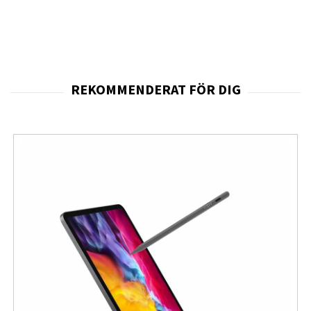
system eller appar.
I centrum står dess CD-spelare som utan problem
hanterar både CD-R och CD-RW, vilket gör det möjligt att
spela både originalalbum och egna sammanställda
skivor. Tack vare den tydliga frontmatade CD-luckan och
den klara LCD-displayen blir användandet intuitivt och
snabbnavigerat, vilket gör enheten idealisk för både
yngre och äldre användare. Ljudet levereras genom två
inbyggda stereohögtalare som tillsammans skapar en
klar och behaglig ljudbild
anpassad för tal, musik och
vardagslyssning.
Den inbyggda FM-radion erbjuder ett klassiskt sätt att
njuta av nyheter, musik och underhållning via en digital
tuner som ger stabil och ren mottagning. Med
teleskopantennen justerar du enkelt signalstyrkan för
bästa resultat, och den monokroma LCD-displayen visar
vald kanal tydligt. Kombinationen av CD-uppspelning och