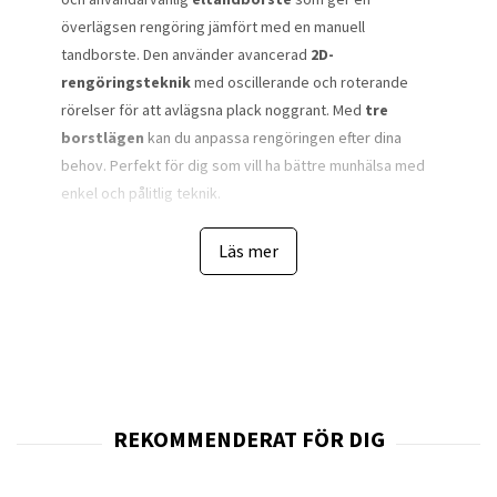
överlägsen rengöring jämfört med en manuell
tandborste. Den använder avancerad
2D-
rengöringsteknik
med oscillerande och roterande
rörelser för att avlägsna plack noggrant. Med
tre
borstlägen
kan du anpassa rengöringen efter dina
behov. Perfekt för dig som vill ha bättre munhälsa med
enkel och pålitlig teknik.
Oral-B Vitality Pro Eltandborste Lila är utvecklad för att
Läs mer
göra din dagliga tandvårdsrutin både enklare och mer
effektiv. Den oscillerande-roterande tekniken arbetar
metodiskt runt varje tand för att bryta upp plack och
smuts, även i svåråtkomliga områden. Detta ger en mer
komplett rengöring och bidrar till friskare tandkött och
renare tänder över tid.
Den runda borsthuvudsdesignen är inspirerad av
professionella tandläkarverktyg och gör att Oral-B