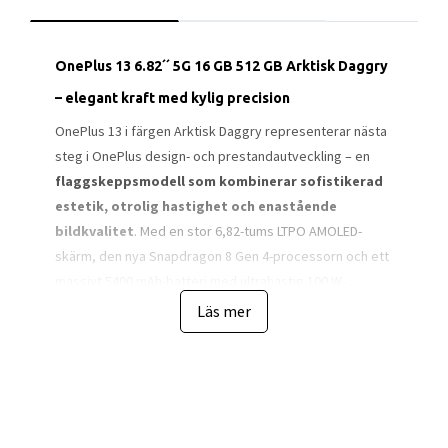
OnePlus 13 6.82´´ 5G 16 GB 512 GB Arktisk Daggry
– elegant kraft med kylig precision
OnePlus 13 i färgen Arktisk Daggry representerar nästa
steg i OnePlus design- och prestandautveckling – en
flaggskeppsmodell som kombinerar sofistikerad
estetik, otrolig hastighet och enastående
bildkvalitet
. Med en stor 6,82-tums LTPO AMOLED-
skärm, den nya Snapdragon 8 Gen 4-processorn och ett
massivt 5400 mAh-batteri med ultrahastig 100 W-
laddning, är detta en telefon skapad för dig som vägrar
Läs mer
kompromissa. Den skimrande ljusgrå finishen i Arktisk
Daggry ger ett elegant och svalt uttryck som för
tankarna till norrskenets reflektioner i snö – subtilt,
modernt och tidlöst.
Designen är både vacker och funktionell. Det rundade