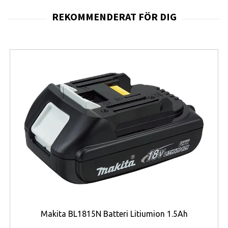
glaset smälter sömlöst ihop med aluminiumramen och
skapar en känsla av en helgjuten konstruktion som
ligger perfekt i handen. Baksidan i matt glas minimerar
fingeravtryck och ger ett sobert, premiumintryck,
medan den diskreta kameramodulen förstärker
telefonens balanserade linjer. Med sin slimmade profil
och sin visuella harmoni känns OnePlus 13 både robust
och elegant – en produkt skapad för att både synas och
kännas rätt.
Skärmen är en upplevelse i sig:
6,82-tums 2K LTPO
AMOLED med 120 Hz uppdateringsfrekvens och 4500
nits maximal ljusstyrka
. Den levererar otroliga färger,
djup kontrast och perfekt synlighet även i starkt solljus.
Kombinationen av Dolby Vision, HDR10+ och AI-baserad
färgoptimering gör allt från streaming till spel till rena
nöjet. Under ytan arbetar
Qualcomm Snapdragon 8
Makita BL1815N Batteri Litiumion 1.5Ah
Gen 4
, tillsammans med 16 GB LPDDR5X RAM och 512 GB