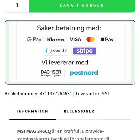
LÄGG I KORGEN
Artikelnummer:
4711377264631
|
Leverantör:
MSI
INFORMATION
RECENSIONER
MSI MAG 346CQ
är en kraftfull ultrawide-
gamingskärm utvecklad för spelare som vill