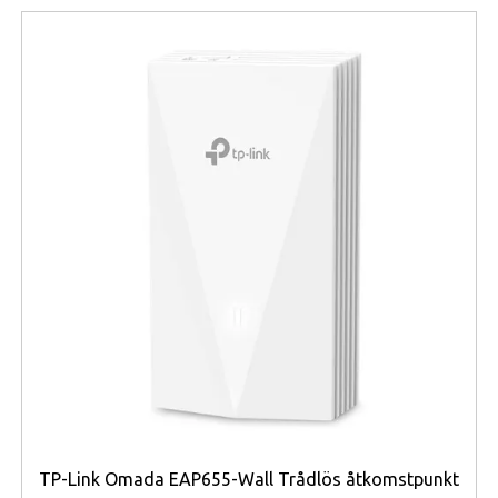
multitasking. Den böjda designen hjälper
dessutom till att omsluta synfältet för en mer
naturlig och engagerande användarupplevelse.
MSI MAG 346CQ använder en VA-panel som
levererar djup svärta och mycket hög kontrast på
4000:1. Detta förbättrar detaljrikedomen i mörka
scener och ger en mer levande och dynamisk bild
jämfört med traditionella IPS-paneler i samma
prisklass. Med stöd för 1,07 miljarder färger får
användaren dessutom rikare färgåtergivning och
bättre bilddjup vid både gaming och multimedia.
Gamingprestandan är en av modellens stora
styrkor tack vare den höga
uppdateringsfrekvensen på 180 Hz och
responstid på endast 1 ms. Detta ger mycket
mjuka rörelser och snabb respons vilket är
TP-Link Omada EAP655-Wall Trådlös åtkomstpunkt
särskilt viktigt i snabba FPS-, action- och