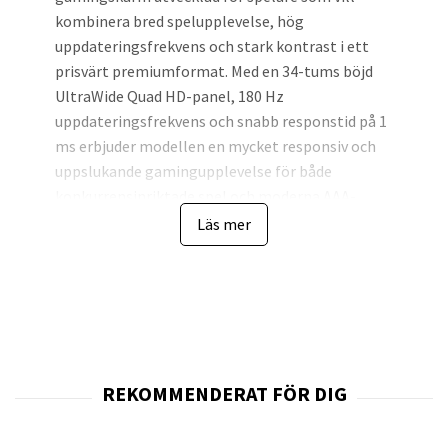
kombinera bred spelupplevelse, hög
uppdateringsfrekvens och stark kontrast i ett
prisvärt premiumformat. Med en 34-tums böjd
UltraWide Quad HD-panel, 180 Hz
uppdateringsfrekvens och snabb responstid på 1
ms erbjuder modellen en mycket responsiv och
uppslukande gamingupplevelse för både
konkurrensinriktade spel och moderna AAA-
titlar. Den breda 21:9-skärmen ger dessutom
Läs mer
förbättrad multitasking och större arbetsyta
jämfört med traditionella 16:9-skärmar.
Den stora 34-tumspanelen med upplösningen
3440 x 1440 ger hög detaljrikedom och ett
betydligt bredare synfält i spel. Ultrawide-
formatet förbättrar inlevelsen i racing-,
simulator- och open world-spel samtidigt som
det ger mer utrymme för arbete och