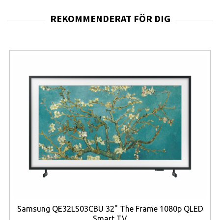
en traditionell mikrovågsugn.
LG NeoChef-serie är utvecklad för att ge en mer exakt
och jämn tillagning. Tack vare den avancerade
effekthanteringen värms maten jämnt, vilket minskar
risken för kalla partier eller överhettade kanter.
Resultatet blir bättre smak, jämnare konsistens och
kortare tillagningstid.
Med hela
32 automatiska program
blir det enkelt att
tillaga olika typer av livsmedel. Programmen omfattar
bland annat upptining, smältning, mjukgöring och
rostning, vilket gör ugnen användbar för både daglig
matlagning och bakning. De fem effektlägena gör det
dessutom enkelt att anpassa tillagningen efter olika
råvaror och recept.
Insidan är försedd med
Easy Clean-emalj
, en slitstark
Samsung QE32LS03CBU 32" The Frame 1080p QLED
beläggning som motverkar att fett och matrester
Smart TV