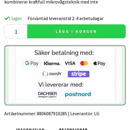
kombinerar kraftfull mikrovågsteknik med inte
I lager.
Förväntad leveranstid 2-4 arbetsdagar
LÄGG I KORGEN
Artikelnummer:
8806087910285
|
Leverantör:
LG
INFORMATION
RECENSIONER