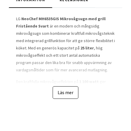
LG
NeoChef MH6535GIS Mikrovågsugn med grill
Fristående Svart
är en modern och mångsidig
mikrovågsugn som kombinerar kraftfull mikrovågsteknik
med integrerad grillfunktion för att ge större flexibilitet i
köket. Med en generös kapacitet på
25 liter
, hög
mikrovågseffekt och ett stort antal automatiska
program passar den lika bra för snabb uppvärmning av
vardagsmåltider som för mer avancerad matlagning.
Den kraftfulla mikrovågseffekten på
1 100 watt
ger
snabb och jämn uppvärmning av mat, medan den
Läs mer
integrerade grillen på
900 watt
gör det möjligt att ge
rätter en gyllenbrun och krispig yta. Kombinationen av
mikrovåg och grill gör att du kan tillaga allt från
gratänger och pizza till kyckling, grönsaker och varma
smörgåsar med ett resultat som är svårt att uppnå med