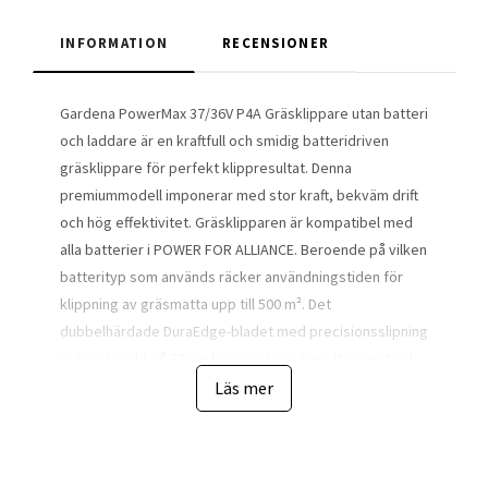
INFORMATION
RECENSIONER
Gardena PowerMax 37/36V P4A Gräsklippare utan batteri
och laddare är en kraftfull och smidig batteridriven
gräsklippare för perfekt klippresultat. Denna
premiummodell imponerar med stor kraft, bekväm drift
och hög effektivitet. Gräsklipparen är kompatibel med
alla batterier i POWER FOR ALLIANCE. Beroende på vilken
batterityp som används räcker användningstiden för
klippning av gräsmatta upp till 500 m². Det
dubbelhärdade DuraEdge-bladet med precisionsslipning
och en bredd på 37 cm klipper din gräsmatta jämnt och
perfekt. En integrerad indikator visar när det är dags att
Läs mer
tömma 45 liters-gräsuppsamlingslådan i textil. Tack vare
den optimala, guidade luftcirkulationen och den
idealiska placeringen av gräsuppsamlingslådan samlas