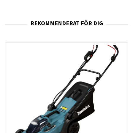
klippet upp effektivt så att lådan kan fyllas till brädden.
Detta sparar tid genom att minska antalet gånger du
måste tömma gräslådan.
Flexibel, pålitlig och med kraftfull batteriteknik
För ett perfekt klippresultat och effektiv uppsamling
Enkelt arbete tack vare bra ergonomi
Central justering av klipphöjd
Hållbar och kraftfull bortstlös motor
LED-indiaktor och Eco-läge
Den kraftfulla och borstlösa motorn i PowerMax 37/36V
kommer inte att göra dig besviken, inte ens efter längre
användningssessioner. Den bibehåller sin höga
effektivitet och har lång livslängd. När du använder
gräsklipparen säkerställer ErgoTex-Plus-handtaget ett
ergonomiskt stadigt grepp oavsett hur du placerar dina
händer på handtaget. Detta gör klippningen med
batterigräsklipparen mycket bekväm, även under långa
tidsperioder. Justera enkelt gräsklipparen efter din