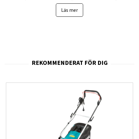
enkelt kan flyttas mellan olika rum efter behov. Den
Läs mer
stilrena vita designen passar de flesta hem och
kontorsmiljöer, medan den medföljande
frånluftsslangen gör installationen snabb och smidig vid
ett fönster.
Förutom effektiv kylning erbjuder modellen även
värmefunktion
, vilket gör den användbar även under
kallare perioder. Temperaturen kan ställas in mellan
16
och 32 °C
, vilket ger stor flexibilitet oavsett årstid. Med
fem fläkthastigheter kan luftflödet enkelt anpassas
efter önskad komfort.
Den inbyggda
avfuktningsfunktionen
kan avlägsna
upp till
28,8 liter vatten per dygn
, vilket bidrar till ett
behagligare inomhusklimat genom att minska
luftfuktigheten. Enheten har dessutom
automatläge
,
timer
och
automatisk avstängning
, vilket gör