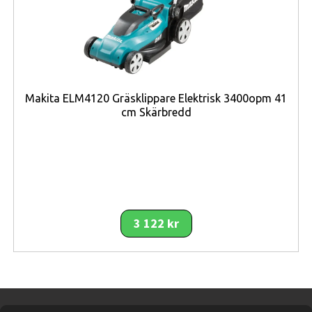
användningen både bekväm och energieffektiv.
Luftkonditioneringen använder det naturligare
köldmediet
R290
, som har lägre klimatpåverkan än
många äldre köldmedier. Med en
EER på 2,6
och
energiklass A
kombineras god kylprestanda med
Makita ELM4120 Gräsklippare Elektrisk 3400opm 41
energieffektiv drift.
cm Skärbredd
För dig som vill ha en flexibel klimatlösning som kan kyla
under sommaren, värma under kyligare dagar och
samtidigt avfukta luften erbjuder Electrolux
EXP26U339CW en komplett lösning för ett behagligt
inomhusklimat året om.
3 122 kr
Viktiga funktioner
9 000 BTU kylkapacitet
ger effektiv kylning av
rum upp till 40 m².
Värmefunktion
gör enheten användbar året
runt.