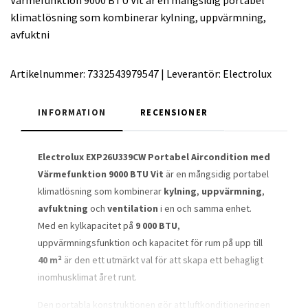
klimatlösning som kombinerar kylning, uppvärmning,
avfuktni
Artikelnummer:
7332543979547
|
Leverantör:
Electrolux
INFORMATION
RECENSIONER
Electrolux EXP26U339CW Portabel Aircondition med
Värmefunktion 9000 BTU Vit
är en mångsidig portabel
klimatlösning som kombinerar
kylning
,
uppvärmning
,
avfuktning
och
ventilation
i en och samma enhet.
Med en kylkapacitet på
9 000 BTU
,
uppvärmningsfunktion och kapacitet för rum på upp till
40 m²
är den ett utmärkt val för att skapa ett behagligt
inomhusklimat året runt.
Den portabla konstruktionen gör att luftkonditioneringen