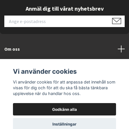
Passar rum upp till 40 m²
.
Anmäl dig till vårat nyhetsbrev
Avfuktningsfunktion
kan avlägsna upp till 28,8
liter per dygn.
Ventilationsläge
cirkulerar luften utan kylning.
Temperaturinställning mellan 16 och 32 °C
ger hög flexibilitet.
Fem fläkthastigheter
anpassar luftflödet efter
Om oss
behov.
Automatläge
optimerar driften.
Kundtjänst
Timerfunktion
möjliggör programmerad start
Vi använder cookies
och stopp.
Läs mer
Vi använder cookies för att anpassa det innehåll som
Automatisk avstängning
bidrar till
visas för dig och för att du ska få bästa tänkbara
energieffektiv användning.
upplevelse när du handlar hos oss.
Naturligt köldmedium R290
ger lägre
miljöpåverkan.
Godkänn alla
Energiklass A
ger energieffektiv drift.
Frånluftsslang på 1,5 meter
underlättar
© 2026 ELEKTRONIKSPECIALISTEN.SE
Inställningar
installationen.