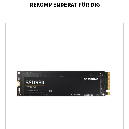
Hög Borkapacitet: Maximal borrdiameter för
betong – 26 mm, trä – 30 mm, stål – 13 mm.
Tekniska Specifikationer:
Energikälla: 18 V Li-Ion batteri (batteri ingår ej)
Varvtal: 0–1500 varv/min
Slagfrekvens: 0–5680 slag/min
Skaftyp: SDS-plus
Levereras med: Produkten levereras i en kartong
utan väska.
Fullständiga specifikationer
Chucktyp
SDS-plus
Borstlös motor, XR batteriteknologi,
Funktioner
rotationsstoppläge, flisläge
Hastighet
0 - 1550 vpm
Betong - 26 mm | Trä - 30 mm | Metall - 13