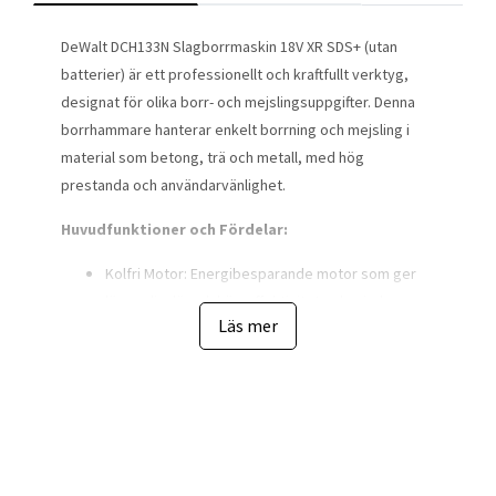
DeWalt DCH133N Slagborrmaskin 18V XR SDS+ (utan
batterier) är ett professionellt och kraftfullt verktyg,
designat för olika borr- och mejslingsuppgifter. Denna
borrhammare hanterar enkelt borrning och mejsling i
material som betong, trä och metall, med hög
prestanda och användarvänlighet.
Huvudfunktioner och Fördelar:
Kolfri Motor: Energibesparande motor som ger
längre livslängd, hög effektivitet och mindre
Läs mer
underhåll.
Kraftfull Slagenergi: Med en maximal slagenergi
på 2,6 J hanterar verktyget krävande uppgifter
effektivt.
Justerbara Lägen: Tre arbetslägen erbjuds:
borrning (trä, metall, plast), slagborrning (sten,
tegel, betong) och mejsling (utan rotation).