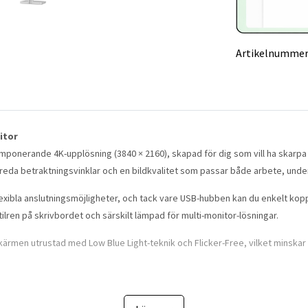
Artikelnummer
itor
ponerande 4K-upplösning (3840 × 2160), skapad för dig som vill ha skarpa 
reda betraktningsvinklar och en bildkvalitet som passar både arbete, unde
xibla anslutningsmöjligheter, och tack vare USB-hubben kan du enkelt koppla
ren på skrivbordet och särskilt lämpad för multi-monitor-lösningar.
ärmen utrustad med Low Blue Light-teknik och Flicker-Free, vilket minskar
 × 2160)