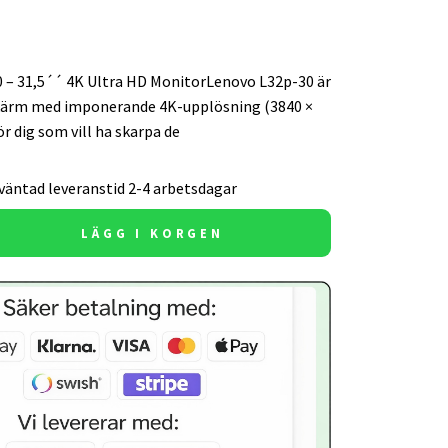
 – 31,5´´ 4K Ultra HD MonitorLenovo L32p-30 är
kärm med imponerande 4K-upplösning (3840 ×
ör dig som vill ha skarpa de
väntad leveranstid 2-4 arbetsdagar
LÄGG I KORGEN