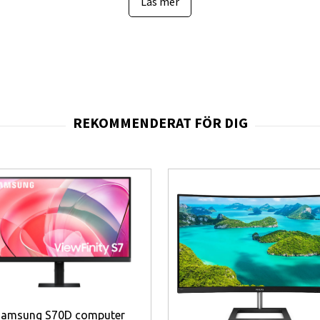
Läs mer
utningar
ll tillbehör
ekt för flera skärmar
konsam mot ögonen
skomfort
lbarhet
 större arbetsyta jämfört med Full HD.
 och breda betraktningsvinklar.
luta kringutrustning.
Samsung S70D computer