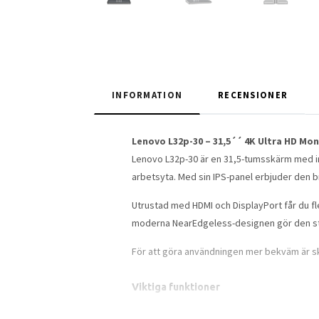
INFORMATION
RECENSIONER
Lenovo L32p-30 – 31,5´´ 4K Ultra HD Mon
Lenovo L32p-30 är en 31,5-tumsskärm med im
arbetsyta. Med sin IPS-panel erbjuder den b
Utrustad med HDMI och DisplayPort får du fle
moderna NearEdgeless-designen gör den stil
För att göra användningen mer bekväm är sk
Viktiga funktioner
31,5" IPS-panel med 4K Ultra HD (3840