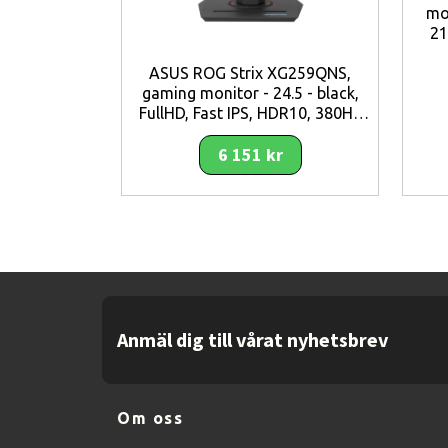
mo
Bekväm även vid långvarig användning
21
ASUS ROG Strix XG259QNS,
Sammanfattning
gaming monitor - 24.5 - black,
FullHD, Fast IPS, HDR10, 380Hz
Lenovo L32p-30 är en 31,5-tumsskärm med 4K
panel
som vill ha både produktivitet och underhåll
6 151 kr
Anmäl dig till vårat nyhetsbrev
Om oss