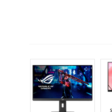
HDMI och DisplayPort för flexibla ansl
Inbyggd USB-hubb för enkel åtkomst ti
Tre-sidig NearEdgeless-design – perf
Low Blue Light och Flicker-Free – s
Justerbart stativ för optimal visning
Energieffektiv och certifierad för hål
Garanti: 3 år
Fördelar
4K-upplösningen ger mer detaljer och
IPS-panelen levererar levande färger
USB-hubben gör det smidigare att ans