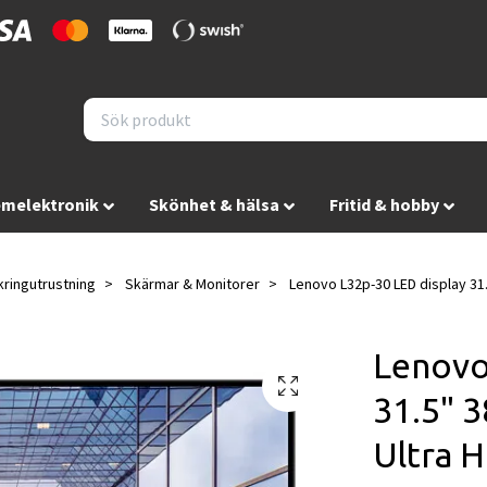
melektronik
Skönhet & hälsa
Fritid & hobby
kringutrustning
Skärmar & Monitorer
Lenovo L32p-30 LED display 31.5
Lenovo
31.5" 3
Ultra 