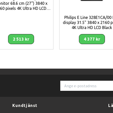
nitor 68.6 cm (27") 3840 x
 tack vare ögonvänliga tekniker.
60 pixels 4K Ultra HD LCD
Black
Philips E Line 328E1CA/00
display 31.5" 3840 x 2160 p
4K Ultra HD LCD Black
-upplösning som kombinerar hög bildkvalitet, praktiska anslutningar och e
ning på en större skärm.
2 513 kr
4 377 kr
Kundtjänst
L