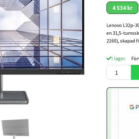
4 534 kr
Lenovo L32p-30
en 31,5-tumss
2160), skapad f
I lager.
För