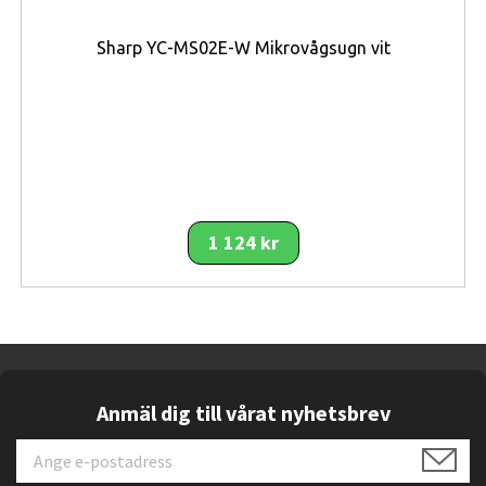
lång användning. Trycktekniken är framtagen för att ge
Sharp YC-MS02E-W Mikrovågsugn vit
tydliga färger och ett hållbart motiv som inte slits bort
vid normal användning.
Materialkombinationen gör skalet både stabilt och
flexibelt. Innerdelen absorberar stötar medan
ytterdelen skyddar mot yttre påverkan, vilket gör detta
till ett skydd som lämpar sig både för arbete, fritid och
resor.
1 124 kr
Viktiga funktioner
Tvålagerskonstruktion
med hårt ytterhölje
och stötdämpande innerlager
Förstärkta hörn
som reducerar skador vid fall
Anmäl dig till vårat nyhetsbrev
Upphöjda kanter runt skärm och kamera
för
extra skydd