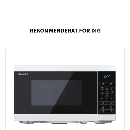
känsliga komponenter. Resultatet är ett skal som
fungerar både förebyggande och skyddande vid
vardagliga incidenter.
Passformen är exakt anpassad efter iPhone 15, vilket
gör att skalet sitter stabilt utan att påverka
funktionerna. Alla knappar, portar och kameror är
noggrant frilagda så att mobilen kan användas som
vanligt. Den tunna konstruktionen gör att telefonen
fortfarande känns smidig i handen.
Förstärkta hörn hjälper till att absorbera kraften vid fall,
vilket minskar risken för sprickor och andra skador.
Upphöjda kanter runt skärm och kamera skyddar
glasytor när telefonen placeras på plana ytor och
minskar därmed slitaget över tid.
Ytan är behandlad för att motstå repor och blekning,
vilket gör att designen behåller sitt utseende även efter