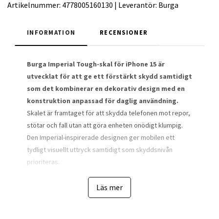
Artikelnummer:
4778005160130
|
Leverantör:
Burga
INFORMATION
RECENSIONER
Burga Imperial Tough-skal för iPhone 15 är
utvecklat för att ge ett förstärkt skydd samtidigt
som det kombinerar en dekorativ design med en
konstruktion anpassad för daglig användning.
Skalet är framtaget för att skydda telefonen mot repor,
stötar och fall utan att göra enheten onödigt klumpig.
Den Imperial-inspirerade designen ger mobilen ett
tydligt visuellt uttryck samtidigt som skyddsnivån
prioriteras.
Konstruktionen bygger på en tvådelad lösning där ett
Läs mer
hårt ytterhölje kombineras med ett stötdämpande
innerlager. Denna uppbyggnad gör att kraften från stötar
sprids och absorberas innan den når telefonens