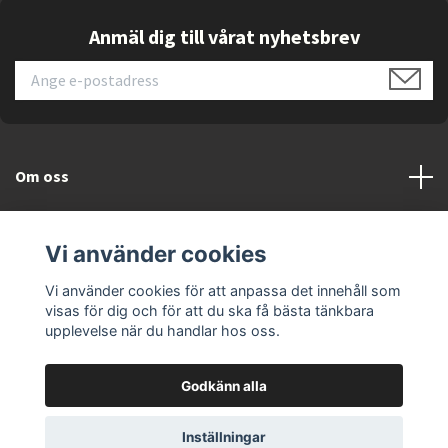
och hårt ytterhölje för ökad tålighet
Anmäl dig till vårat nyhetsbrev
MagSafe-kompatibilitet
för magnetisk
laddning och tillbehör
Helomslutande skydd
som täcker telefonens
baksida och kanter
Om oss
Upphöjda kanter
runt skärm och kamera som
minskar risken för repor
Kundtjänst
Exakt modellpassform
för iPhone 16 med fri
Vi använder cookies
åtkomst till knappar och portar
Läs mer
Vi använder cookies för att anpassa det innehåll som
visas för dig och för att du ska få bästa tänkbara
Slimmad profil
som kombinerar komfort med
upplevelse när du handlar hos oss.
förstärkt skydd
Fördelar
Godkänn alla
Skyddar telefonen effektivt
mot fall och
© 2026 ELEKTRONIKSPECIALISTEN.SE
Inställningar
vardagligt slitage