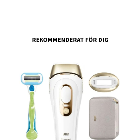
dekorativt uttryck där färgspel och detaljer skapar en
mer exklusiv känsla. Samtidigt bygger Tough-
konstruktionen på en dubbel lagerstruktur där en
stötdämpande insida kombineras med ett hårdare
ytterhölje. Denna uppbyggnad bidrar till att absorbera
kraften från fall och stötar och minskar därmed risken
för skador på telefonens hörn och baksida.
Skalet är utvecklat för användare som vill ha ett stabilt
skydd utan att telefonen känns klumpig. Den slimmade
konstruktionen gör att telefonen fortfarande är bekväm
att hålla i och enkel att bära i ficka eller väska. Samtidigt
ger den förstärkta uppbyggnaden ett mer omfattande
skydd än enklare skal, vilket gör produkten lämplig
både för arbete, vardag och resor.
Den helomslutande designen skyddar telefonens kanter
och baksida, medan upphöjda kanter runt skärm och