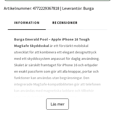
Artikelnummer:
4772229367818
|
Leverantör:
Burga
INFORMATION
RECENSIONER
Burga Emerald Pool – Apple iPhone 16 Tough
MagSafe Skyddsskal
är ett förstärkt mobilskal
utvecklat för att kombinera ett elegant designuttryck
med ett skyddssystem anpassat för daglig användning.
Skalet är särskilt framtaget för iPhone 16 och erbjuder
en exakt passform som gör att alla knappar, portar och
funktioner kan användas utan begränsningar. Den
integrerade MagSafe-kompatibiliteten gör att telefonen
kan användas med magnetiska laddare och tillbehör
utan att skalet behöver tas av, vilket gör
vardagsanvändningen smidigare.
Läs mer
Designen Emerald Pool ger telefonen ett stilrent och