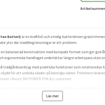
Artikelnummer
tan Batteri)
är en kraftfull och smidig batteridriven grästrimme
ndre ytor där sladdbegränsningar är ett problem.
g: en balanserad konstruktion med kompakt format som ger god åt
ch ergonomiska handtaget underlättar längre arbetspass utan on
på trädgårdsverktyg med praktiska funktioner som rotationsbar k
kydd för att undvika skador på känsliga växter. Trimmern leverera
tterier i Bosch 36V POWER FOR ALL-systemet.
ting system med halvautomatisk spoolefunktion som minimerar avb
h har en trådlängdskapacitet som gör den effektiv för normalt tr
Läs mer
 ogräs.