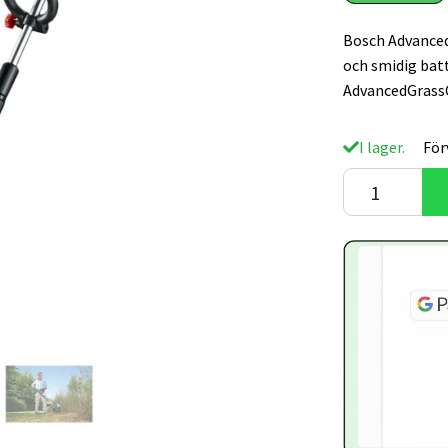
Bosch Advanced 
och smidig bat
AdvancedGrassC
I lager.
För