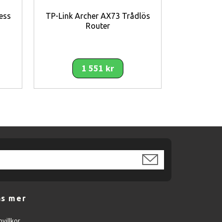
ess
TP-Link Archer AX73 Trådlös
TP-Link 
Router
Trådlö
1 551 kr
tibla Bosch-batterier.
äs mer
villkor