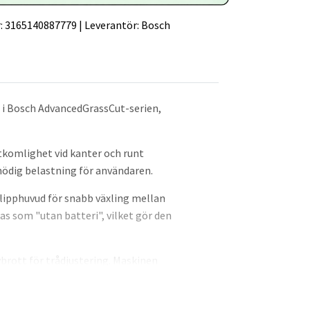
:
3165140887779
|
Leverantör:
Bosch
r i Bosch AdvancedGrassCut-serien,
komlighet vid kanter och runt
ödig belastning för användaren.
lipphuvud för snabb växling mellan
s som "utan batteri", vilket gör den
rott för trådjustering. Maskinen
ädgårdsarbete. Dessa tekniska val ger