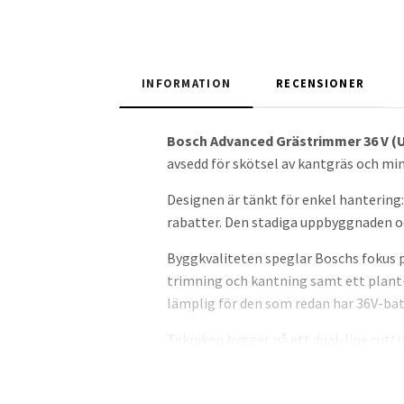
INFORMATION
RECENSIONER
Bosch Advanced Grästrimmer 36 V (U
avsedd för skötsel av kantgräs och mi
Designen är tänkt för enkel hanterin
rabatter. Den stadiga uppbyggnaden o
Byggkvaliteten speglar Boschs fokus 
trimning och kantning samt ett plant-s
lämplig för den som redan har 36V-ba
Tekniken bygger på ett dual-line cut
använder en trådtjocklek på 1,6 mm oc
ett jämnt och pålitligt snitt i gräs och