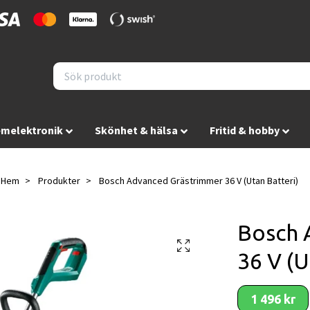
melektronik
Skönhet & hälsa
Fritid & hobby
Hem
Produkter
Bosch Advanced Grästrimmer 36 V (Utan Batteri)
Bosch 
36 V (U
1 496 kr