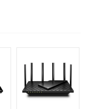
erade batterier och klarar en
gångvägar och kanter. Den
 fast kabel. Genom att ingå i Bosch
 för pengarna för användare med flera
n utan elanslutning.
nkel batteridelning.
äs.
åden.