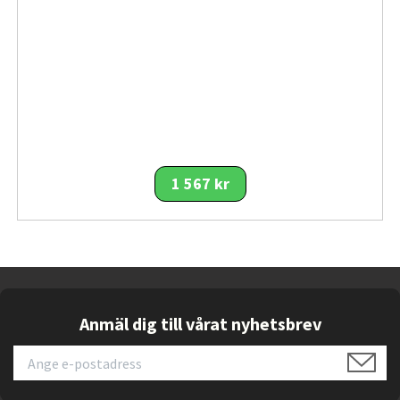
Routern är också kompatibel med ASUS-ekosystemet
via
AiMesh
, vilket gör att den kan integreras i ett större
mesh-nätverk om täckning över ett större område
behövs. Säkerhetsmässigt ingår
AiProtection
, stöd
för
WPA3
, exklusiva föräldrakontroller och automatiska
uppdateringar – vilket ger ett tryggt nätverk även i
familje- eller kontorsmiljö.
1 567 kr
Kort sagt, med RT-BE55 får du en router som kombinerar
hög prestanda, avancerade funktioner och
framtidssäkrad teknik i ett användarvänligt paket. Det är
ett val för dig som inte vill begränsas av nätverket och
som vill ha en lösning som klarar både dagens och
morgondagens krav.
Anmäl dig till vårat nyhetsbrev
Viktiga funktioner
WiFi 7 (802.11be)
med stöd för förbättrad