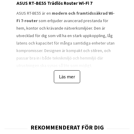
ASUS RT-BE55 Trådlös Router Wi-Fi 7
ASUS RT-BE55 är en
modern och framtidssäkrad Wi-
Fi 7-router
som erbjuder avancerad prestanda för
hem, kontor och krävande nätverksmiljöer. Den är
utvecklad för dig som vill ha en stark uppkoppling, låg
latens och kapacitet för många samtidiga enheter utan
kompromisser. Designen är kompakt och stilren, och
passar bra in i både teknikmiljö och hemmiljö där
utrustningen ska synas så lite som möjligt.
Läs mer
Med stöd för standarden
IEEE 802.11be (WiFi 7)
ger RT-
BE55 möjlighet till mycket hög trådlös hastighet och
förbättrade funktioner som
4096-QAM
, 160 MHz-kanaler
och
Multi-Link Operation (MLO)
. Detta betyder att
routern både kan hantera tung belastning och flera
enheter samtidigt med minimal fördröjning — ett stort
kliv upp från tidigare standarder som WiFi 6. WiFi 7-
stödet gör dessutom att routern är framtidssäkrad för