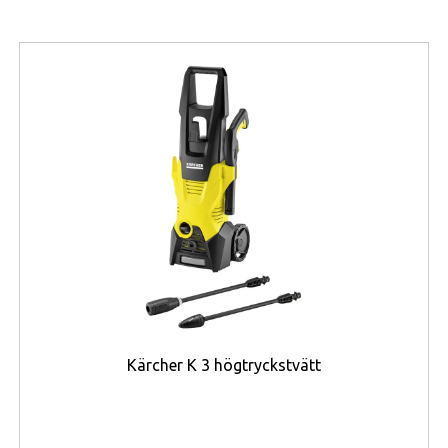
kommande generationers enheter och nätverkstjänster.
Routern är utrustad med
en 2,0 GHz fyrkärnig
processor
, vilket ger god marginal för att hantera
avancerade nätverksfunktioner, trafikprioritering och
säkerhetsfunktioner utan att hastighet eller svarstid
påverkas. Den har också fyra externa antenner som
bidrar till god räckvidd och jämn signalstyrka i olika delar
av hemmiljön – även i lägenheter med många rum eller
våningsplan.
På anslutningssidan erbjuder RT-BE55 en
2,5 Gbps-WAN-
port
samt fyra 1 Gbps-LAN-portar, vilket ger flexibilitet
för både trådlösa och kabelanslutna enheter. Detta är
särskilt viktigt för spelkonsoler, NAS-enheter, smart-TV
Kärcher K 3 högtryckstvätt
och andra enheter som kräver hög stabilitet och
bandbredd. USB-portar är inte prioriterade i denna
modell, säkerhets- och nätverksfunktioner har däremot
fått stor vikt.