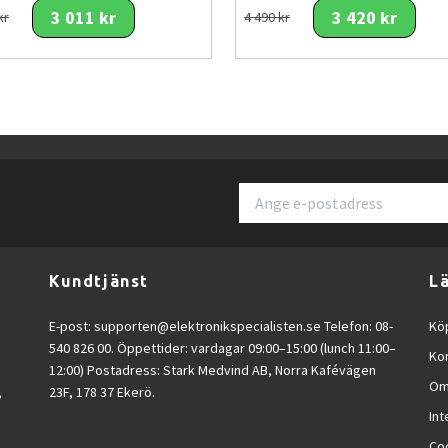
3 011 kr
3 420 kr
kr
4 490 kr
Kundtjänst
L
E-post:
supporten@elektronikspecialisten.se
Telefon: 08-
Köp
540 826 00. Öppettider: vardagar 09:00–15:00 (lunch 11:00–
Ko
12:00) Postadress: Stark Medvind AB, Norra Kafévägen
Om
,
23F, 178 37 Ekerö.
Int
Co