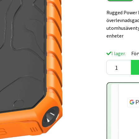
Rugged Power B
överlevnadsgad
utomhusäventyr
enheter
I lager.
För