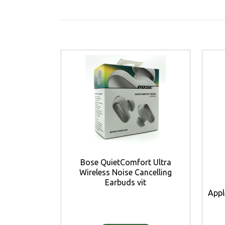
Kortfattat:
10.000mAh internt batteri
Integrerad ficklampa
Robust skyddande design
Vattentålig IP65
Specifikationer:
Ingång: USB-C PD 20W
Utgång 1: USB-C PD 20W
Utgång 2 och 3: USB-A Quick Charge 3.
Bose QuietComfort Ultra
Nettovikt 0,295 kg
Wireless Noise Cancelling
Inkl. kabel
Earbuds vit
Garanti 2 år
Appl