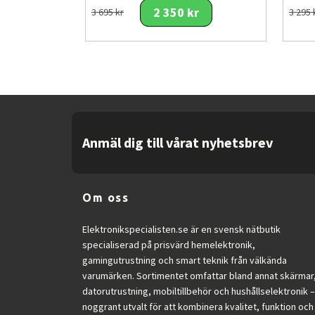
2 350 kr
3 695 kr
3 295 
Anmäl dig till vårat nyhetsbrev
Om oss
Elektronikspecialisten.se är en svensk nätbutik
specialiserad på prisvärd hemelektronik,
gamingutrustning och smart teknik från välkända
varumärken. Sortimentet omfattar bland annat skärmar
datorutrustning, mobiltillbehör och hushållselektronik –
noggrant utvalt för att kombinera kvalitet, funktion och