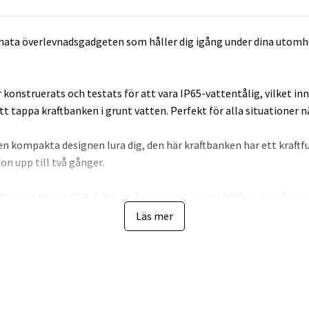
mata överlevnadsgadgeten som håller dig igång under dina utomhu
.
 konstruerats och testats för att vara IP65-vattentålig, vilket inn
tt tappa kraftbanken i grunt vatten. Perfekt för alla situationer 
den kompakta designen lura dig, den här kraftbanken har ett kraftf
fon upp till två gånger.
rbanken har en USB-C Power Delivery-port med 20W in- / utgång,
snabbt kan ladda nästan vilken smartphone som helst - Android-en
Läs mer
 timmar!
 en kraftfull ficklampa integrerad i powerbanken innebär att du al