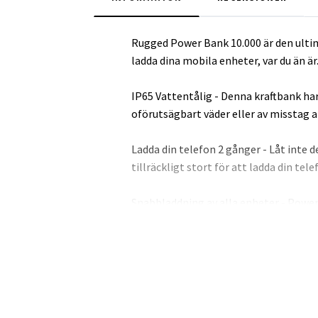
Rugged Power Bank 10.000 är den ulti
ladda dina mobila enheter, var du än är
IP65 Vattentålig - Denna kraftbank har
oförutsägbart väder eller av misstag a
Ladda din telefon 2 gånger - Låt inte 
tillräckligt stort för att ladda din tele
Snabbladdning av alla enheter - Powe
Quick Charge 3.0. Det betyder att du 
kraftbanken kan laddas helt på bara 3
Kraftfull integrerad ficklampa - Att ha
du behöver en.