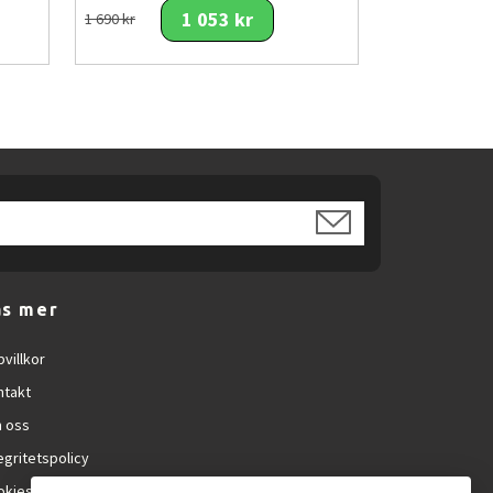
1 053 kr
1 690 kr
äs mer
villkor
ntakt
 oss
egritetspolicy
okies