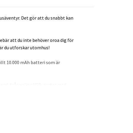
säventyr. Det gör att du snabbt kan
ebär att du inte behöver oroa dig för
när du utforskar utomhus!
ullt 10.000 mAh batteri som är
 samt två vanliga USB-portar med
heter och Apple iPhones. Även
ltid har en nödficklampa till hands när