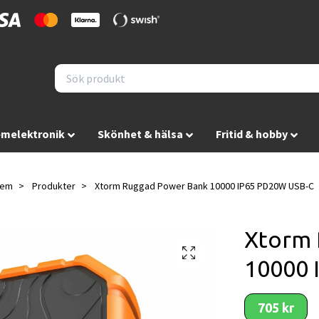
melektronik
Skönhet & hälsa
Fritid & hobby
em
Produkter
Xtorm Ruggad Power Bank 10000 IP65 PD20W USB-C
Xtorm 
10000 
705 kr