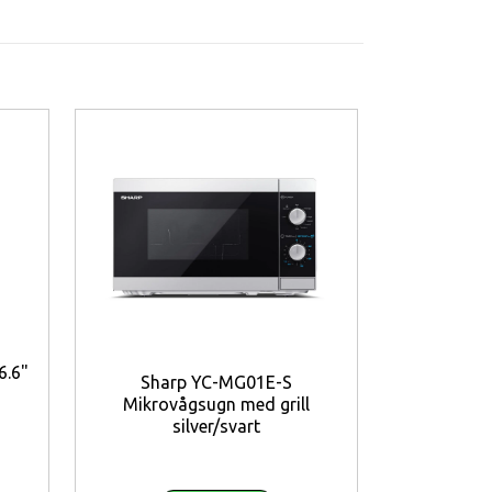
6.6"
Sharp YC-MG01E-S
Mikrovågsugn med grill
TP-Link 
silver/svart