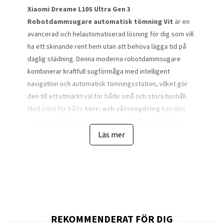
Xiaomi Dreame L10S Ultra Gen 3
Robotdammsugare automatisk tömning Vit
är en
avancerad och helautomatiserad lösning för dig som vill
ha ett skinande rent hem utan att behöva lägga tid på
daglig städning. Denna moderna robotdammsugare
kombinerar kraftfull sugförmåga med intelligent
navigation och automatisk tömningsstation, vilket gör
den till ett utmärkt val för både små och stora hushåll.
Med stöd för både
torr- och våtrengöring
kan den
hantera allt från damm och smuts till fläckar på hårda
golv, vilket gör den extremt mångsidig i vardagen.
Läs mer
Designen är stilren och diskret i en elegant vit finish som
smälter in i de flesta hem. Med sina kompakta mått på
endast 35 x 35 cm och en låg höjd på 9,7 cm kan den
enkelt navigera under möbler som soffor och sängar.
Den smarta konstruktionen gör att den inte bara når
svåråtkomliga ytor utan också arbetar effektivt längs