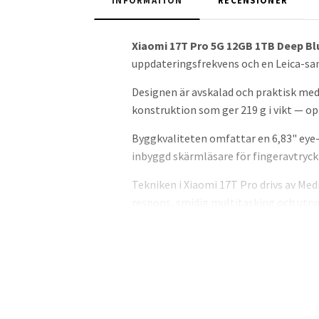
INFORMATION
RECENSIONER
Xiaomi 17T Pro 5G 12GB 1TB Deep Bl
uppdateringsfrekvens och en Leica-sa
Designen är avskalad och praktisk med 
konstruktion som ger 219 g i vikt — o
Byggkvaliteten omfattar en 6,83" eye
inbyggd skärmläsare för fingeravtryc
Tekniken i Xiaomi 17T Pro drivs av Med
respons, smidig multitasking och utr
50W trådlös laddning ger snabb återhä
Funktionerna fokuserar på fotografi 
optisk zoom och 12 MP ultravidvinkel s
situationer.
Användningsområden sträcker sig från