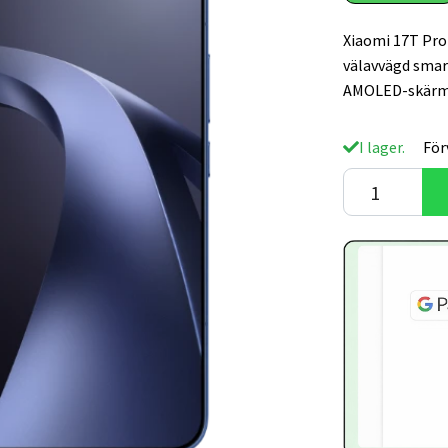
Xiaomi 17T Pro 
välavvägd smar
AMOLED-skärm 
I lager.
För