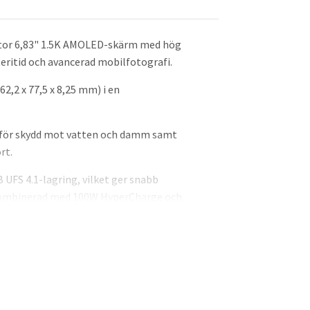
stor 6,83" 1.5K AMOLED-skärm med hög
eritid och avancerad mobilfotografi.
2,2 x 77,5 x 8,25 mm) i en
g för skydd mot vatten och damm samt
rt.
 UFS 4.1-lagring, vilket ger snabb
r kombinerad med 100W HyperCharge och
kamera, 50 MP periskop-tele med 5x
gen för förbättrade resultat i olika
 och långdistansmultimedia tack vare