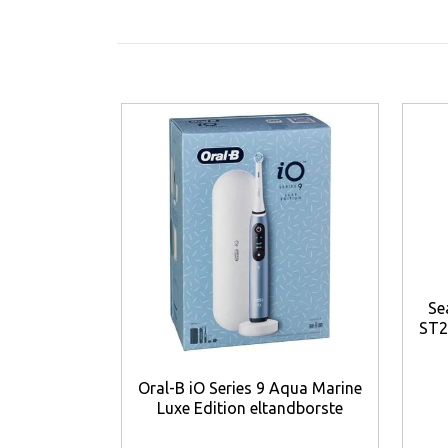
144 Hz-skärm, avancerad kylning (Xiao
användare som vill ha ett allt-i-ett‑pa
Viktiga funktion
6,83" 1.5K AMOLED, 144 Hz
— ger
MediaTek Dimensity 9500
— ger 
12 GB LPDDR5X + 1 TB UFS 4.1
— 
Leica Vario‑Summilux-kamera
från vidvinkel till tele.
7000 mAh-batteri med 100W/50
IP68 och Corning Gorilla Glass 
HyperOS 3 och Xiaomi HyperAI
Se
ST2
Wi‑Fi 7, Bluetooth 6.0 och 5G‑s
Fördelar
Oral-B iO Series 9 Aqua Marine
Luxe Edition eltandborste
Stort batteri (7000 mAh) minska
100W trådbunden och 50W trådlös