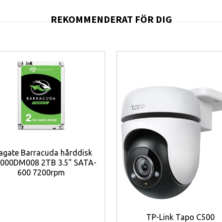
mi 3D IceLoop), Wi‑Fi 7‑kapacitet och omfattande nätverksband fö
ket.
er
 en mycket följsam och färgrik bild med hög uppdateringsfrekvens 
hög prestanda för multitasking, spel och AI‑funktioner.
snabb minnes- och lagringskonfiguration för stora foton, videor
system
— 50 MP huvud, 50 MP 5x periskop-tele och 12 MP ultravid
W laddning
— lång drivtidskapacitet med stöd för mycket snabbl
7i
— skydd mot vatten/damm och robust skärmskydd för vardagli
‑funktioner
— modern systemmjukvara med AI‑förbättringar för fo
agate Barracuda hårddisk
000DM008 2TB 3.5" SATA-
töd
— modern trådlös uppkoppling för snabb dataöverföring och l
600 7200rpm
r behovet av daglig laddning för användare med krävande vardag
TP-Link Tapo C500
 laddning möjliggör snabba laddstopp när tiden är knapp.