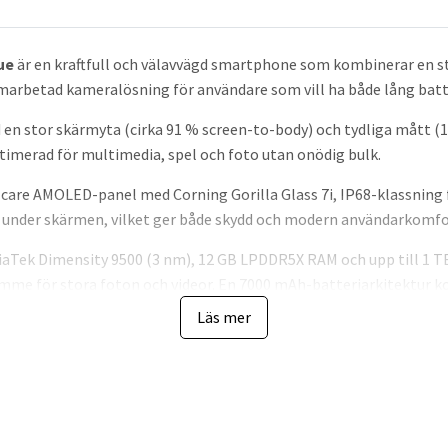
ue
är en kraftfull och välavvägd smartphone som kombinerar en 
marbetad kameralösning för användare som vill ha både lång batt
en stor skärmyta (cirka 91 % screen-to-body) och tydliga mått (16
ptimerad för multimedia, spel och foto utan onödig bulk.
-care AMOLED-panel med Corning Gorilla Glass 7i, IP68-klassnin
k under skärmen, vilket ger både skydd och modern användarkomfo
iaTek Dimensity 9500 (3 nm), 12 GB LPDDR5X RAM och upp till 1 TB
ymme för stora foton och videor. En 7000 mAh-batteriarkitektu
mtning av batterinivåer.
Läs mer
och prestanda: ett Leica Vario‑Summilux-system med 50 MP huvud
amt 32 MP selfie-kamera, stöd för 8K-video och AI-baserade bildlä
 krävande vardagsanvändning och foto-/videoproduktion till spel