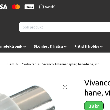
melektronik
Skönhet & hälsa
Fritid & hobby
Hem
Produkter
Vivanco Antennadapter, hane-hane, vit
Vivanc
hane, v
38 kr