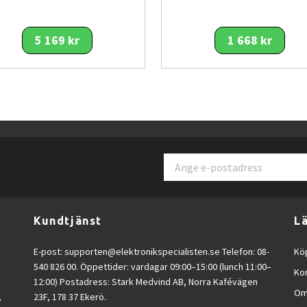
5 169 kr
1 668 kr
Kundtjänst
L
E-post:
supporten@elektronikspecialisten.se
Telefon: 08-
Köp
540 826 00. Öppettider: vardagar 09:00–15:00 (lunch 11:00–
Ko
12:00) Postadress: Stark Medvind AB, Norra Kafévägen
Om
,
23F, 178 37 Ekerö.