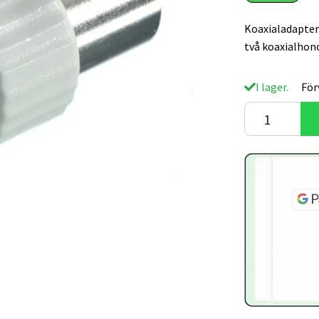
Koaxialadapter
två koaxialhon
I lager.
För