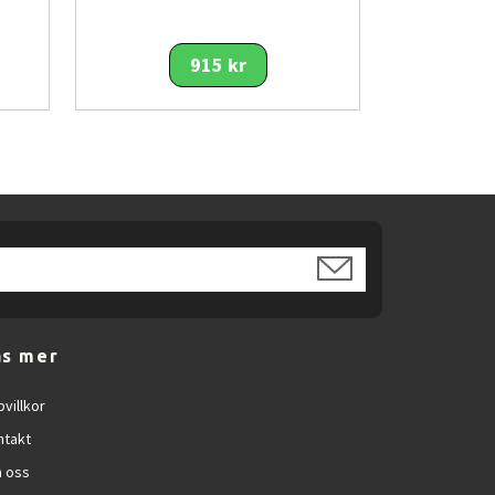
915 kr
äs mer
villkor
ntakt
 oss