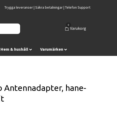
Trygga leveranser | Säkra betalningar | Telefon Support
0
Varukorg
Hem & hushåll
Varumärken
o Antennadapter, hane-
it